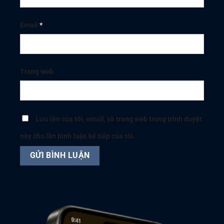
Email
*
Trang web
Lưu tên của tôi, email, và trang web trong trình duyệt
này cho lần bình luận kế tiếp của tôi.