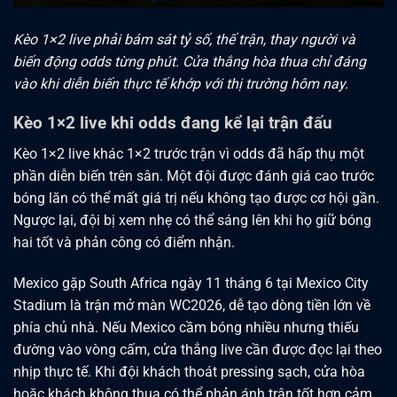
Kèo 1×2 live phải bám sát tỷ số, thế trận, thay người và
biến động odds từng phút. Cửa thắng hòa thua chỉ đáng
vào khi diễn biến thực tế khớp với thị trường hôm nay.
Kèo 1×2 live khi odds đang kể lại trận đấu
Kèo 1×2 live khác 1×2 trước trận vì odds đã hấp thụ một
phần diễn biến trên sân. Một đội được đánh giá cao trước
bóng lăn có thể mất giá trị nếu không tạo được cơ hội gần.
Ngược lại, đội bị xem nhẹ có thể sáng lên khi họ giữ bóng
hai tốt và phản công có điểm nhận.
Mexico gặp South Africa ngày 11 tháng 6 tại Mexico City
Stadium là trận mở màn WC2026, dễ tạo dòng tiền lớn về
phía chủ nhà. Nếu Mexico cầm bóng nhiều nhưng thiếu
đường vào vòng cấm, cửa thắng live cần được đọc lại theo
nhịp thực tế. Khi đội khách thoát pressing sạch, cửa hòa
hoặc khách không thua có thể phản ánh trận tốt hơn cảm