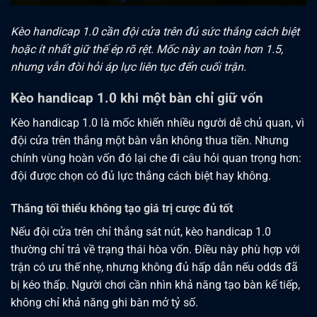
Kèo handicap 1.0 cần đội cửa trên đủ sức thắng cách biệt
hoặc ít nhất giữ thế ép rõ rệt. Mốc này an toàn hơn 1.5,
nhưng vẫn đòi hỏi áp lực liên tục đến cuối trận.
Kèo handicap 1.0 khi một bàn chỉ giữ vốn
Kèo handicap 1.0 là mốc khiến nhiều người dễ chủ quan, vì
đội cửa trên thắng một bàn vẫn không thua tiền. Nhưng
chính vùng hoàn vốn đó lại che đi câu hỏi quan trọng hơn:
đội được chọn có đủ lực thắng cách biệt hay không.
Thắng tối thiểu không tạo giá trị cược đủ tốt
Nếu đội cửa trên chỉ thắng sát nút, kèo handicap 1.0
thường chỉ trả về trạng thái hòa vốn. Điều này phù hợp với
trận có ưu thế nhẹ, nhưng không đủ hấp dẫn nếu odds đã
bị kéo thấp. Người chơi cần nhìn khả năng tạo bàn kế tiếp,
không chỉ khả năng ghi bàn mở tỷ số.