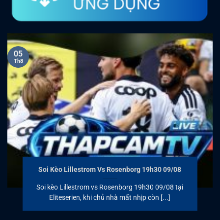
05
Th8
Soi Kèo Lillestrom Vs Rosenborg 19h30 09/08
Soi kèo Lillestrom vs Rosenborg 19h30 09/08 tại
Eliteserien, khi chủ nhà mất nhịp còn [...]