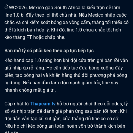
Ở WC2026, Mexico gặp South Africa là kiểu trận dễ làm
line 1.0 bị đẩy theo lợi thế chủ nhà. Nếu Mexico nhập cuộc
chắc và chỉ kiểm soát bóng xa vòng cấm, thắng tối thiểu có
thể là kịch bản hợp lý. Khi đó, line 1.0 chưa chắc tốt hơn
kèo thắng FT hoặc chấp nhẹ.
Bàn mở tỷ số phải kéo theo áp lực tiếp tục
Kèo handicap 1.0 sáng hơn khi đội cửa trên ghi bàn rồi vẫn
giữ nhịp ép rõ ràng. Họ cần tiếp tục đưa bóng xuống đáy
biên, tạo bóng hai và khiến hàng thủ đối phương phá bóng
bị động. Nếu bàn đầu làm đội mạnh giảm tốc, line này
nhanh chóng mất giá trị.
Cập nhật từ
Thapcam tv
hỗ trợ người chơi theo dõi odds, tỷ
số và nhịp trận để đánh giá phản ứng sau bàn tốt hơn. Khi
đội dẫn vẫn tạo cú sút gần, cửa thắng đủ line có cơ sở.
Nếu họ chỉ kéo bóng an toàn, hoàn vốn trở thành kịch bản