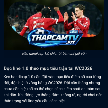
Kèo handicap 1.0 khi một bàn chỉ giữ vốn
Đọc line 1.0 theo mục tiêu trận tại WC2026
Kèo handicap 1.0 cần đặt vào mục tiêu điểm số của từng
đội, đặc biệt ở vòng bảng WC2026. Đội cần thắng nhưng
chưa cần hiệu số có thể chọn cách kiểm soát an toàn sau
khi dẫn. Khi động lực thắng đậm không rõ, người chơi nên
thận trọng với line yêu cầu cách biệt.