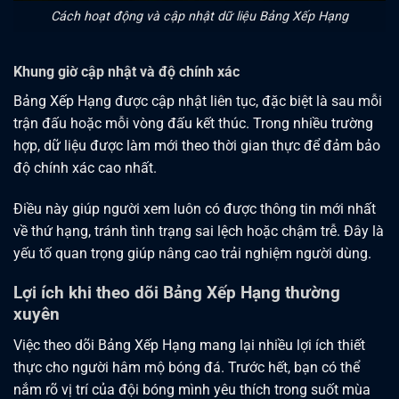
Cách hoạt động và cập nhật dữ liệu Bảng Xếp Hạng
Khung giờ cập nhật và độ chính xác
Bảng Xếp Hạng được cập nhật liên tục, đặc biệt là sau mỗi
trận đấu hoặc mỗi vòng đấu kết thúc. Trong nhiều trường
hợp, dữ liệu được làm mới theo thời gian thực để đảm bảo
độ chính xác cao nhất.
Điều này giúp người xem luôn có được thông tin mới nhất
về thứ hạng, tránh tình trạng sai lệch hoặc chậm trễ. Đây là
yếu tố quan trọng giúp nâng cao trải nghiệm người dùng.
Lợi ích khi theo dõi Bảng Xếp Hạng thường
xuyên
Việc theo dõi Bảng Xếp Hạng mang lại nhiều lợi ích thiết
thực cho người hâm mộ bóng đá. Trước hết, bạn có thể
nắm rõ vị trí của đội bóng mình yêu thích trong suốt mùa