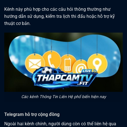
Kênh này phù hợp cho các câu hỏi thông thường như
hướng dẫn sử dụng, kiểm tra lịch thi đấu hoặc hỗ trợ kỹ
thuật cơ bản.
Các kênh Thông Tin Liên Hệ phổ biến hiện nay
Telegram hỗ trợ cộng đồng
Ngoài hai kênh chính, người dùng còn có thể liên hệ qua