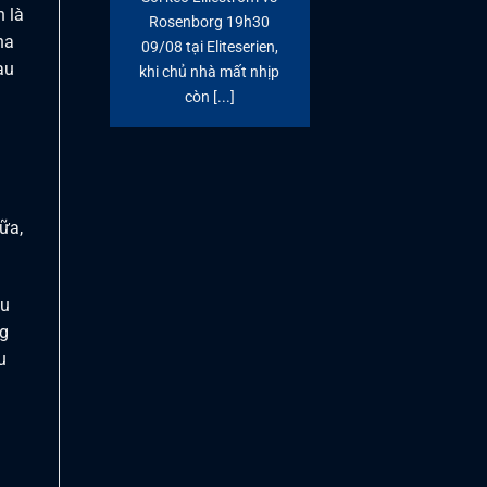
n là
kureyri
Rosenborg 19h30
ha
 01h30
09/08 tại Eliteserien,
au
i Besta
khi chủ nhà mất nhịp
hà [...]
còn [...]
ữa,
ỉu
ng
u