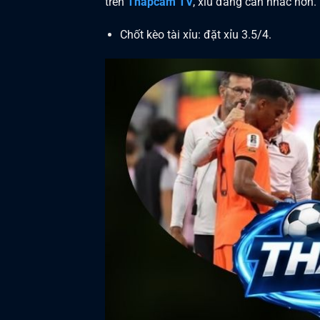
trên
Thapcam TV
, xỉu đáng cân nhắc hơn.
Chốt kèo tài xỉu: đặt xỉu 3.5/4.