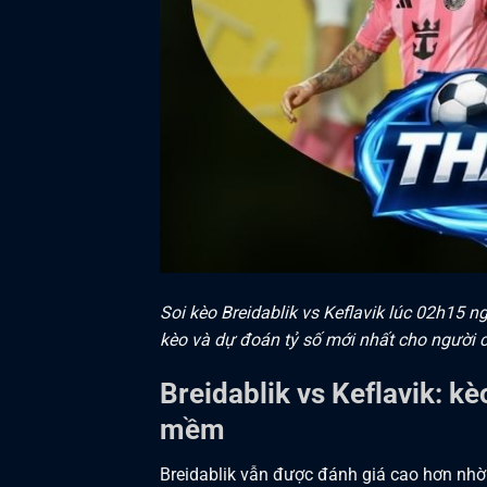
03
03
Th8
Th8
Soi kèo Breidablik vs Keflavik lúc 02h15 n
kèo và dự đoán tỷ số mới nhất cho người 
Breidablik vs Keflavik: 
Estoril Vs
Soi Kèo Club
Soi Kèo
malicao
Atletico Tigre Vs
Junior
mềm
5 08/08
Belgrano 07h15
Estudian
06/08
Plata 05h
Breidablik vẫn được đánh giá cao hơn nhờ
storil vs FC