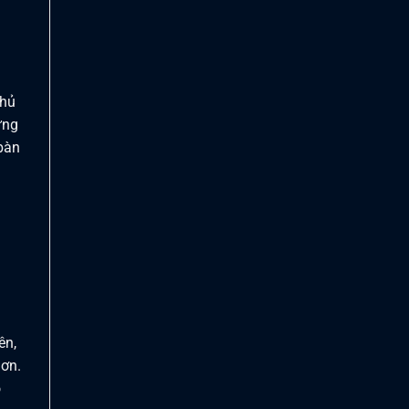
chủ
ưng
bàn
ên,
hơn.
o