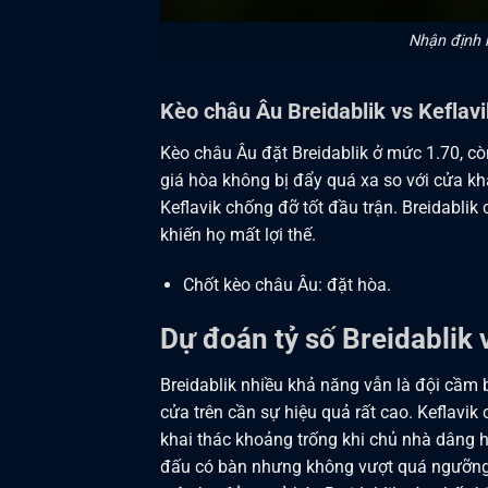
Nhận định k
Kèo châu Âu Breidablik vs Keflavi
Kèo châu Âu đặt Breidablik ở mức 1.70, cò
giá hòa không bị đẩy quá xa so với cửa kh
Keflavik chống đỡ tốt đầu trận. Breidabli
khiến họ mất lợi thế.
Chốt kèo châu Âu: đặt hòa.
Dự đoán tỷ số Breidablik 
Breidablik nhiều khả năng vẫn là đội cầm
cửa trên cần sự hiệu quả rất cao. Keflavik
khai thác khoảng trống khi chủ nhà dâng hậ
đấu có bàn nhưng không vượt quá ngưỡng c