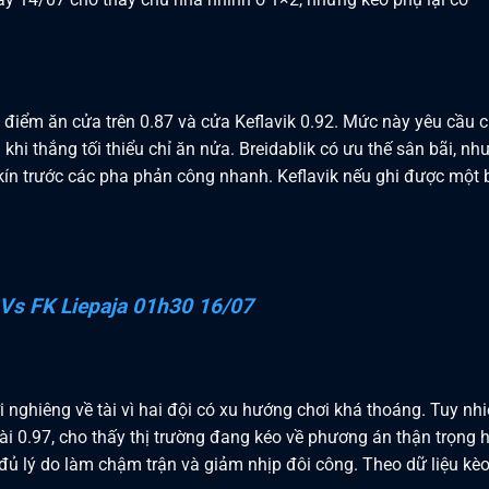
 điểm ăn cửa trên 0.87 và cửa Keflavik 0.92. Mức này yêu cầu 
khi thắng tối thiểu chỉ ăn nửa. Breidablik có ưu thế sân bãi, nh
kín trước các pha phản công nhanh. Keflavik nếu ghi được một 
 Vs FK Liepaja 01h30 16/07
 nghiêng về tài vì hai đội có xu hướng chơi khá thoáng. Tuy nhi
tài 0.97, cho thấy thị trường đang kéo về phương án thận trọng 
 đủ lý do làm chậm trận và giảm nhịp đôi công. Theo dữ liệu kè