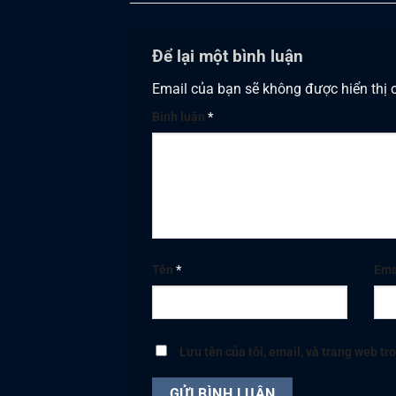
Để lại một bình luận
Email của bạn sẽ không được hiển thị 
Bình luận
*
Tên
*
Ema
Lưu tên của tôi, email, và trang web tro