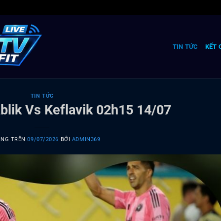
TIN TỨC
KẾT 
TIN TỨC
blik Vs Keflavik 02h15 14/07
ĂNG TRÊN
09/07/2026
BỞI
ADMIN369