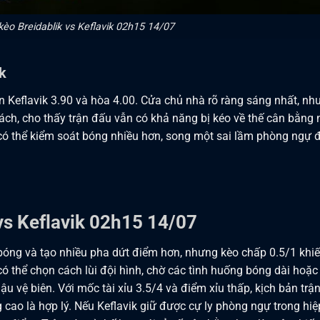
èo Breidablik vs Keflavik 02h15 14/07
k
n Keflavik 3.90 và hòa 4.00. Cửa chủ nhà rõ ràng sáng nhất, nh
ách, cho thấy trận đấu vẫn có khả năng bị kéo về thế cân bằng 
k có thể kiểm soát bóng nhiều hơn, song một sai lầm phòng ngự 
vs Keflavik 02h15 14/07
 bóng và tạo nhiều pha dứt điểm hơn, nhưng kèo chấp 0.5/1 khi
 có thể chọn cách lùi đội hình, chờ các tình huống bóng dài hoặc
u vệ biên. Với mốc tài xỉu 3.5/4 và điểm xỉu thấp, kịch bản trậ
ao là hợp lý. Nếu Keflavik giữ được cự ly phòng ngự trong hiệ