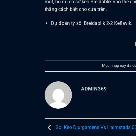
một, họ đủ cơ sở kéo Breidablik vào thế ch
thắng cách biệt cho cửa trên.
Dự đoán tỷ số: Breidablik 2-2 Keflavik.
Mục nhập này đã đ
ADMIN369
Soi Kèo Djurgardens Vs Halmstads 0