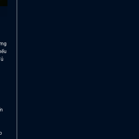
ưng
nếu
đủ
ến
n
p