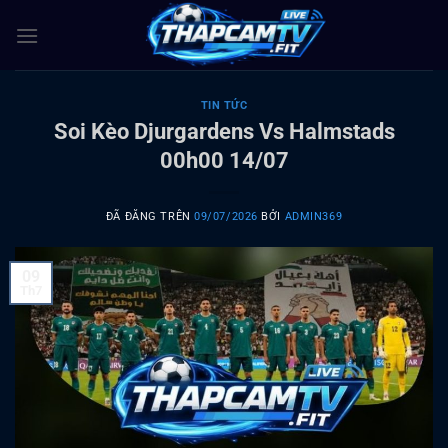
Chuyển
đến
nội
dung
TIN TỨC
Soi Kèo Djurgardens Vs Halmstads
00h00 14/07
ĐÃ ĐĂNG TRÊN
09/07/2026
BỞI
ADMIN369
09
Th7