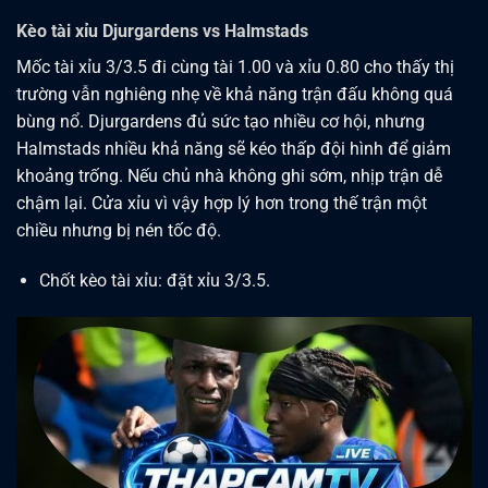
Kèo tài xỉu Djurgardens vs Halmstads
Mốc tài xỉu 3/3.5 đi cùng tài 1.00 và xỉu 0.80 cho thấy thị
trường vẫn nghiêng nhẹ về khả năng trận đấu không quá
bùng nổ. Djurgardens đủ sức tạo nhiều cơ hội, nhưng
Halmstads nhiều khả năng sẽ kéo thấp đội hình để giảm
khoảng trống. Nếu chủ nhà không ghi sớm, nhịp trận dễ
chậm lại. Cửa xỉu vì vậy hợp lý hơn trong thế trận một
chiều nhưng bị nén tốc độ.
Chốt kèo tài xỉu: đặt xỉu 3/3.5.