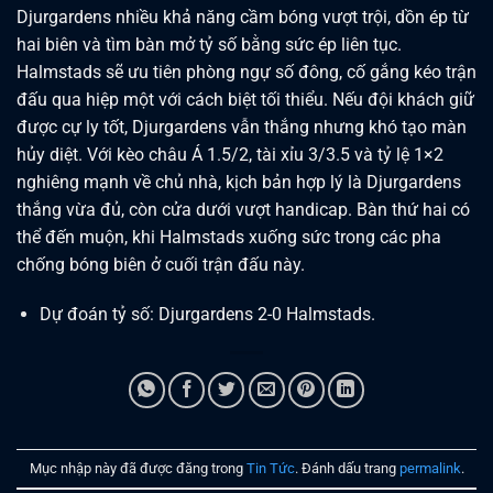
Djurgardens nhiều khả năng cầm bóng vượt trội, dồn ép từ
hai biên và tìm bàn mở tỷ số bằng sức ép liên tục.
Halmstads sẽ ưu tiên phòng ngự số đông, cố gắng kéo trận
đấu qua hiệp một với cách biệt tối thiểu. Nếu đội khách giữ
được cự ly tốt, Djurgardens vẫn thắng nhưng khó tạo màn
hủy diệt. Với kèo châu Á 1.5/2, tài xỉu 3/3.5 và tỷ lệ 1×2
nghiêng mạnh về chủ nhà, kịch bản hợp lý là Djurgardens
thắng vừa đủ, còn cửa dưới vượt handicap. Bàn thứ hai có
thể đến muộn, khi Halmstads xuống sức trong các pha
chống bóng biên ở cuối trận đấu này.
Dự đoán tỷ số: Djurgardens 2-0 Halmstads.
Mục nhập này đã được đăng trong
Tin Tức
. Đánh dấu trang
permalink
.