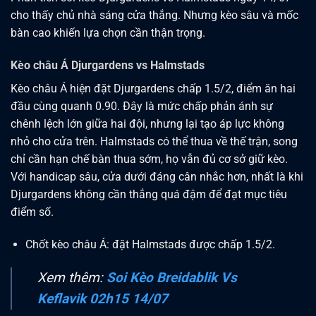
cho thấy chủ nhà sáng cửa thắng. Nhưng kèo sâu và mốc
bàn cao khiến lựa chọn cần thận trọng.
Kèo châu Á Djurgardens vs Halmstads
Kèo châu Á hiện đặt Djurgardens chấp 1.5/2, điểm ăn hai
đầu cùng quanh 0.90. Đây là mức chấp phản ánh sự
chênh lệch lớn giữa hai đội, nhưng lại tạo áp lực không
nhỏ cho cửa trên. Halmstads có thể thua về thế trận, song
chỉ cần hạn chế bàn thua sớm, họ vẫn đủ cơ sở giữ kèo.
Với handicap sâu, cửa dưới đáng cân nhắc hơn, nhất là khi
Djurgardens không cần thắng quá đậm để đạt mục tiêu
điểm số.
Chốt kèo châu Á: đặt Halmstads được chấp 1.5/2.
Xem thêm:
Soi Kèo Breidablik Vs
Keflavik 02h15 14/07