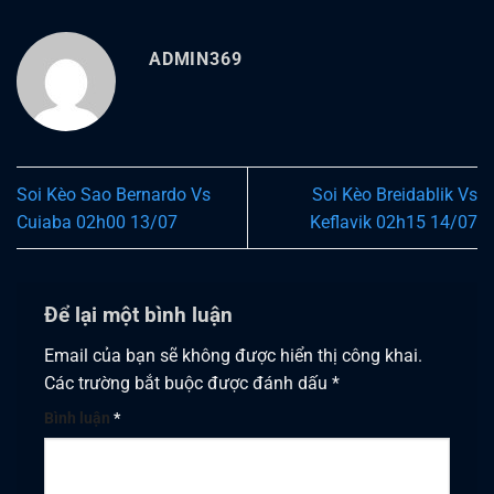
ADMIN369
Soi Kèo Sao Bernardo Vs
Soi Kèo Breidablik Vs
Cuiaba 02h00 13/07
Keflavik 02h15 14/07
Để lại một bình luận
Email của bạn sẽ không được hiển thị công khai.
Các trường bắt buộc được đánh dấu
*
Bình luận
*