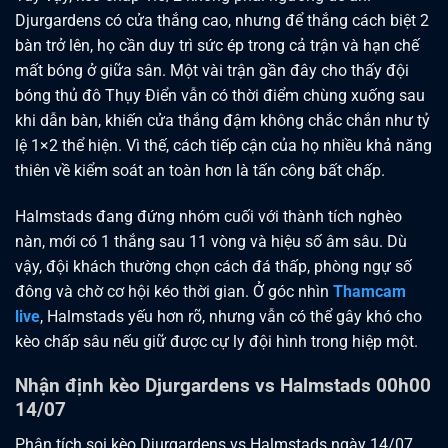
Djurgardens có cửa thắng cao, nhưng để thắng cách biệt 2
bàn trở lên, họ cần duy trì sức ép trong cả trận và hạn chế
mất bóng ở giữa sân. Một vài trận gần đây cho thấy đội
bóng thủ đô Thụy Điển vẫn có thời điểm chùng xuống sau
khi dẫn bàn, khiến cửa thắng đậm không chắc chắn như tỷ
lệ 1×2 thể hiện. Vì thế, cách tiếp cận của họ nhiều khả năng
thiên về kiểm soát an toàn hơn là tấn công bất chấp.
Halmstads đang đứng nhóm cuối với thành tích nghèo
nàn, mới có 1 thắng sau 11 vòng và hiệu số âm sâu. Dù
vậy, đội khách thường chọn cách đá thấp, phòng ngự số
đông và chờ cơ hội kéo thời gian. Ở góc nhìn
Thamcam
live
, Halmstads yếu hơn rõ, nhưng vẫn có thể gây khó cho
kèo chấp sâu nếu giữ được cự ly đội hình trong hiệp một.
Nhận định kèo Djurgardens vs Halmstads 00h00
14/07
Phân tích soi kèo Djurgardens vs Halmstads ngày 14/07