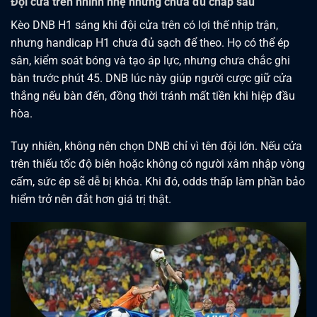
Đội cửa trên nhỉnh nhẹ nhưng chưa đủ chấp sâu
Kèo DNB H1 sáng khi đội cửa trên có lợi thế nhịp trận,
nhưng handicap H1 chưa đủ sạch để theo. Họ có thể ép
sân, kiểm soát bóng và tạo áp lực, nhưng chưa chắc ghi
bàn trước phút 45. DNB lúc này giúp người cược giữ cửa
thắng nếu bàn đến, đồng thời tránh mất tiền khi hiệp đầu
hòa.
Tuy nhiên, không nên chọn DNB chỉ vì tên đội lớn. Nếu cửa
trên thiếu tốc độ biên hoặc không có người xâm nhập vòng
cấm, sức ép sẽ dễ bị khóa. Khi đó, odds thấp làm phần bảo
hiểm trở nên đắt hơn giá trị thật.