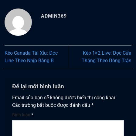
ADMIN369
Kèo Canada Tài Xỉu: Đọc
Kèo 1×2 Live: Đọc Cửa
Line Theo Nhịp Bảng B
Thắng Theo Dòng Trận
Để lại một bình luận
Email của bạn sẽ không được hiển thị công khai.
Các trường bắt buộc được đánh dấu
*
Bình luận
*