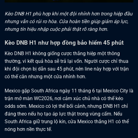
Kèo DNB H1 phù hợp khi một đội nhỉnh hơn trong hiệp đầu
nhưng vẫn có rủi ro hòa. Cửa hoàn tiền giúp giảm áp lực,
nhưng tín hiệu nhập cuộc phải thật rõ ràng hơn.
Kèo DNB H1 như hợp đồng bảo hiểm 45 phút
Kèo DNB H1 không giống cược thắng hiệp một thông
thường, vì kết quả hòa sẽ trả lại vốn. Người cược chỉ thua
khi đội chọn bị dẫn sau 45 phút, nên line này hợp với trận
có thế cân nhưng một cửa nhỉnh hơn.
Mexico gặp South Africa ngày 11 tháng 6 tại Mexico City là
trận mở màn WC2026, nơi cảm xúc chủ nhà có thể kéo
odds sớm. Mexico có lợi thế bối cảnh, nhưng DNB H1 chỉ
đáng theo nếu họ tạo áp lực thật trong vùng cấm. Nếu
South Africa giữ trung lộ kín, cửa Mexico thắng H1 có thể
nóng hơn nền thực tế.