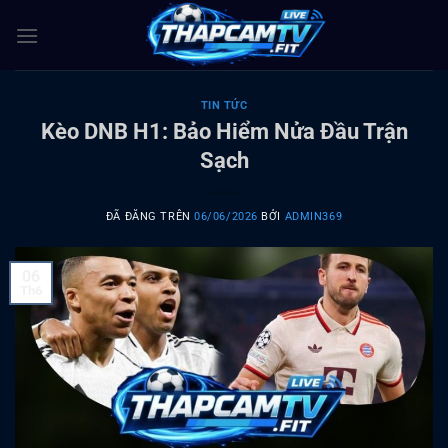
Chuyển
đến
nội
dung
TIN TỨC
Kèo DNB H1: Bảo Hiểm Nửa Đầu Trận
Sạch
ĐÃ ĐĂNG TRÊN
06/06/2026
BỞI
ADMIN369
06
Th6