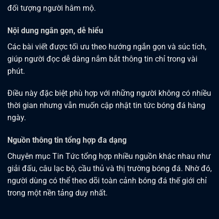
đối tượng người hâm mộ.
Nội dung ngắn gọn, dễ hiểu
Các bài viết được tối ưu theo hướng ngắn gọn và súc tích,
giúp người đọc dễ dàng nắm bắt thông tin chỉ trong vài
phút.
Điều này đặc biệt phù hợp với những người không có nhiều
thời gian nhưng vẫn muốn cập nhật tin tức bóng đá hàng
ngày.
Nguồn thông tin tổng hợp đa dạng
Chuyên mục Tin Tức tổng hợp nhiều nguồn khác nhau như
giải đấu, câu lạc bộ, cầu thủ và thị trường bóng đá. Nhờ đó,
người dùng có thể theo dõi toàn cảnh bóng đá thế giới chỉ
trong một nền tảng duy nhất.