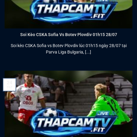
Soi Kèo CSKA Sofia Vs Botev Plovdiv 01h15 28/07
Soi kèo CSKA Sofia vs Botev Plovdiv lúc 01h15 ngày 28/07 tại
Parva Liga Bulgaria, [...]
24
Th7