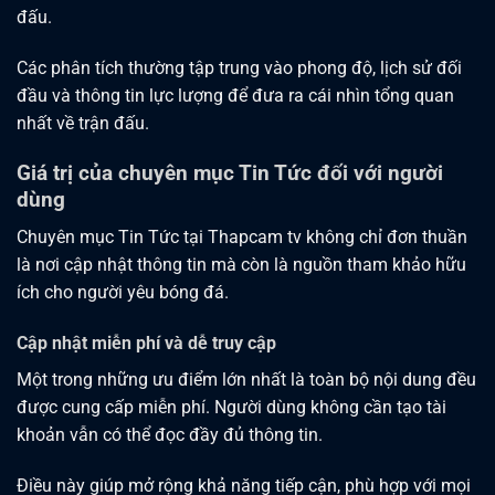
đấu.
Các phân tích thường tập trung vào phong độ, lịch sử đối
đầu và thông tin lực lượng để đưa ra cái nhìn tổng quan
nhất về trận đấu.
Giá trị của chuyên mục Tin Tức đối với người
dùng
Chuyên mục Tin Tức tại Thapcam tv không chỉ đơn thuần
là nơi cập nhật thông tin mà còn là nguồn tham khảo hữu
ích cho người yêu bóng đá.
Cập nhật miễn phí và dễ truy cập
Một trong những ưu điểm lớn nhất là toàn bộ nội dung đều
được cung cấp miễn phí. Người dùng không cần tạo tài
khoản vẫn có thể đọc đầy đủ thông tin.
Điều này giúp mở rộng khả năng tiếp cận, phù hợp với mọi