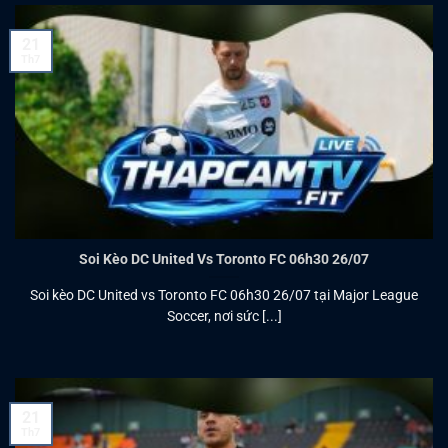
21
Th7
Soi Kèo DC United Vs Toronto FC 06h30 26/07
Soi kèo DC United vs Toronto FC 06h30 26/07 tại Major League
Soccer, nơi sức [...]
21
Th7