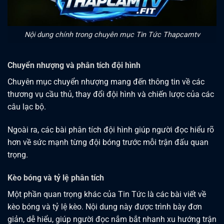
Nội dung chính trong chuyên mục Tin Tức Thapcamtv
Chuyển nhượng và phân tích đội hình
Chuyên mục chuyển nhượng mang đến thông tin về các
thương vụ cầu thủ, thay đổi đội hình và chiến lược của các
câu lạc bộ.
Ngoài ra, các bài phân tích đội hình giúp người đọc hiểu rõ
hơn về sức mạnh từng đội bóng trước mỗi trận đấu quan
trọng.
Kèo bóng và tỷ lệ phân tích
Một phần quan trọng khác của Tin Tức là các bài viết về
kèo bóng và tỷ lệ kèo. Nội dung này được trình bày đơn
giản, dễ hiểu, giúp người đọc nắm bắt nhanh xu hướng trận