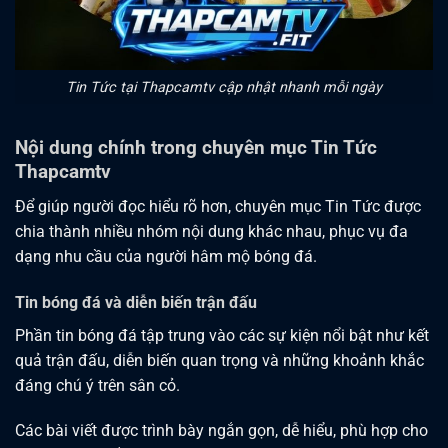
Tin Tức tại Thapcamtv cập nhật nhanh mỗi ngày
Nội dung chính trong chuyên mục Tin Tức
Thapcamtv
Để giúp người đọc hiểu rõ hơn, chuyên mục Tin Tức được
chia thành nhiều nhóm nội dung khác nhau, phục vụ đa
dạng nhu cầu của người hâm mộ bóng đá.
Tin bóng đá và diễn biến trận đấu
Phần tin bóng đá tập trung vào các sự kiện nổi bật như kết
quả trận đấu, diễn biến quan trọng và những khoảnh khắc
đáng chú ý trên sân cỏ.
Các bài viết được trình bày ngắn gọn, dễ hiểu, phù hợp cho