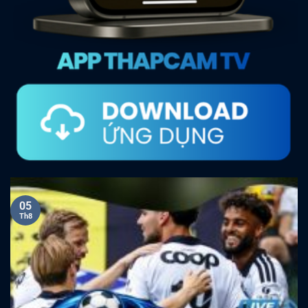
05
Th8