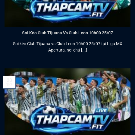
Soi Kèo Club Tijuana Vs Club Leon 10h00 25/07
Soi kèo Club Tijuana vs Club Leon 10h00 25/07 tại Liga MX
Apertura, nơi chủ [...]
20
Th7