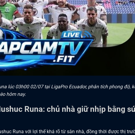
31
31
Th7
Th7
na lúc 03h00 02/07 tại LigaPro Ecuador, phân tích phong độ, k
 kèo hôm nay.
Mushuc Runa: chủ nhà giữ nhịp bằng s
 Boca
Soi Kèo Akranes
Soi Kèo 
s Vs
Vs Vikingur
Akureyri
tes La
Reykjavik 02h15
Breidablik
00 06/08
05/08
05/08
shuc Runa với lợi thế khá rõ từ sân nhà, đồng thời được thị trư