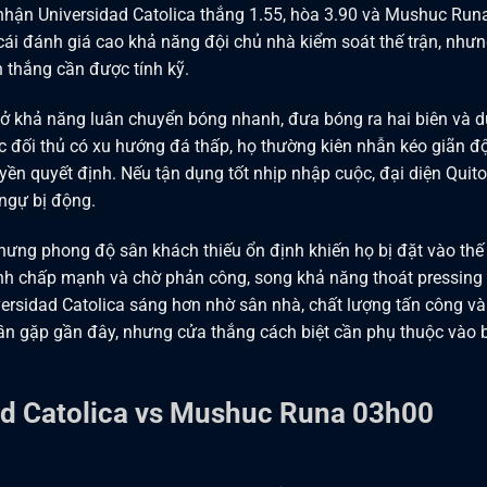
i nhận Universidad Catolica thắng 1.55, hòa 3.90 và Mushuc Run
a Juniors
Soi kèo Akranes vs
Soi kèo Thor A
cái đánh giá cao khả năng đội chủ nhà kiểm soát thế trận, như
antes La
Vikingur Reykjavik
vs Breidablik
 thắng cần được tính kỹ.
5h00 06/08
02h15 05/08 tại Besta
ngày 05/08 tạ
 Clausura
deild karla, nơi hàng
deild, nơi chủ n
ở khả năng luân chuyển bóng nhanh, đưa bóng ra hai biên và d
, [...]
thủ [...]
c đối thủ có xu hướng đá thấp, họ thường kiên nhẫn kéo giãn độ
ền quyết định. Nếu tận dụng tốt nhịp nhập cuộc, đại diện Quito
ngự bị động.
ưng phong độ sân khách thiếu ổn định khiến họ bị đặt vào thế
anh chấp mạnh và chờ phản công, song khả năng thoát pressing
versidad Catolica sáng hơn nhờ sân nhà, chất lượng tấn công và
lần gặp gần đây, nhưng cửa thắng cách biệt cần phụ thuộc vào 
ad Catolica vs Mushuc Runa 03h00