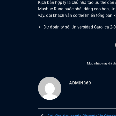
Kịch bản hợp lý là chủ nhà tạo ưu thế dần 
Mushuc Runa buộc phải dâng cao hơn, Univ
vậy, đội khách vẫn có thể khiến tổng bàn k
Dự đoán tỷ số: Universidad Catolica 2
Mục nhập này đã đ
ADMIN369