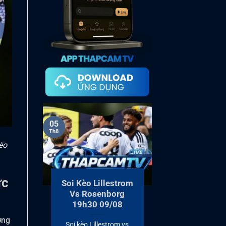
05
Th8
èo
ức
Thor
Soi Kèo Lillestrom
 Vs
Vs Rosenborg
 01h30
19h30 09/08
ờng
Soi kèo Lillestrom vs