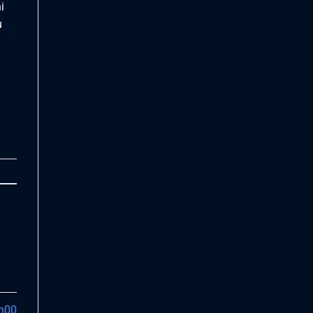
i
ù
3h00