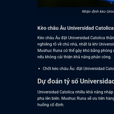
Nhận định kèo Univ
Kèo châu Âu Universidad Catolic
Kèo châu Âu đặt Universidad Catolica thắ
nghiêng rõ về chủ nhà, nhất là khi Universi
Mushuc Runa có thể gây khó bằng phòng 
nếu không cải thiện khả năng phản công.
Chốt kèo châu Âu: đặt Universidad Cato
Dự đoán tỷ số Universid
Universidad Catolica nhiều khả năng nhập
pha lên biên. Mushuc Runa sẽ ưu tiên hàng 
huống cố định.