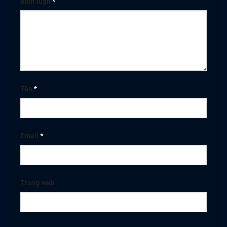
Bình luận
*
Tên
*
Email
*
Trang web