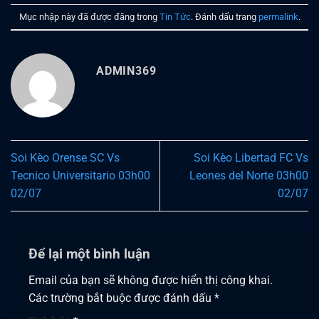
Mục nhập này đã được đăng trong
Tin Tức
. Đánh dấu trang
permalink
.
ADMIN369
Soi Kèo Orense SC Vs
Soi Kèo Libertad FC Vs
Tecnico Universitario 03h00
Leones del Norte 03h00
02/07
02/07
Để lại một bình luận
Email của bạn sẽ không được hiển thị công khai.
Các trường bắt buộc được đánh dấu
*