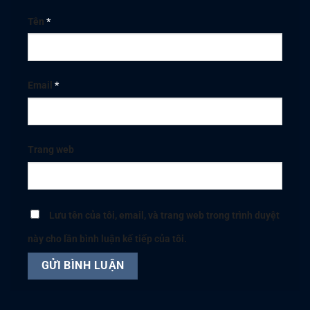
Tên
*
Email
*
Trang web
Lưu tên của tôi, email, và trang web trong trình duyệt
này cho lần bình luận kế tiếp của tôi.