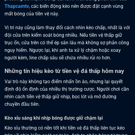
Thapcamtv
, các biến động kèo nên được đặt cạnh vùng
mất bóng của tiền vệ này.
Vị trí này cũng làm thay đổi cách nhìn kèo chấp, nhất là với
đội cửa trên kiểm soát bóng nhiều. Nếu tiền vệ thấp giữ
trục ổn, cửa trên có thể ép sân lâu mà không sợ phản công
nguy hiểm. Ngược lại, khi anh ta xử lý chậm hoặc xoay
người kém, line chấp sâu sẽ chứa nhiều rủi ro hơn.
Những tín hiệu kèo từ tiền vệ đá thấp hôm nay
Vai trò này không tạo điểm nhấn ồn ào, nhưng lại quyết
định độ ổn định của nhiều thị trường cược. Người chơi cần
nhìn cách tiền vệ thấp giữ nhịp, bọc lót và mở đường
chuyền đầu tiên.
Kèo xỉu sáng khi nhịp bóng được giữ chậm lại
Kèo xỉu thường có nền tốt khi tiền vệ đá thấp liên tục kéo