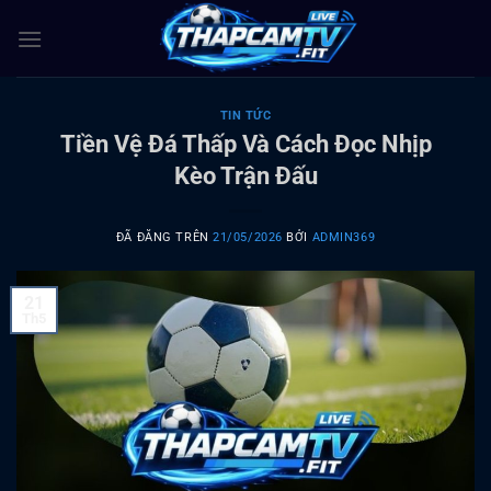
Chuyển
đến
nội
dung
TIN TỨC
Tiền Vệ Đá Thấp Và Cách Đọc Nhịp
Kèo Trận Đấu
ĐÃ ĐĂNG TRÊN
21/05/2026
BỞI
ADMIN369
21
Th5