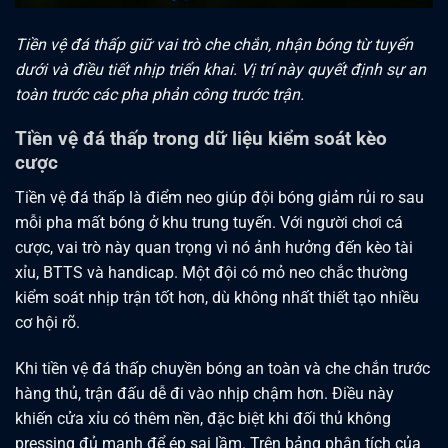
Tiền vệ đá thấp giữ vai trò che chắn, nhận bóng từ tuyến
dưới và điều tiết nhịp triển khai. Vị trí này quyết định sự an
toàn trước các pha phản công trước trận.
Tiền vệ đá thấp trong dữ liệu kiểm soát kèo
cược
Tiền vệ đá thấp là điểm neo giúp đội bóng giảm rủi ro sau
mỗi pha mất bóng ở khu trung tuyến. Với người chơi cá
cược, vai trò này quan trọng vì nó ảnh hưởng đến kèo tài
xỉu, BTTS và handicap. Một đội có mỏ neo chắc thường
kiểm soát nhịp trận tốt hơn, dù không nhất thiết tạo nhiều
cơ hội rõ.
Khi tiền vệ đá thấp chuyền bóng an toàn và che chắn trước
hàng thủ, trận đấu dễ đi vào nhịp chậm hơn. Điều này
khiến cửa xỉu có thêm nền, đặc biệt khi đối thủ không
pressing đủ mạnh để ép sai lầm. Trên bảng phân tích của