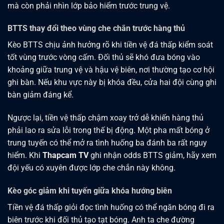
mà còn phải nhìn lớp bảo hiểm trước trung vệ.
BTTS thay đổi theo vùng che chắn trước hàng thủ
Kèo BTTS chịu ảnh hưởng rõ khi tiền vệ đá thấp kiểm soát
tốt vùng trước vòng cấm. Đối thủ sẽ khó đưa bóng vào
khoảng giữa trung vệ và hậu vệ biên, nơi thường tạo cơ hội
ghi bàn. Nếu khu vực này bị khóa đều, cửa hai đội cùng ghi
bàn giảm đáng kể.
Ngược lại, tiền vệ thấp chậm xoay trở dễ khiến hàng thủ
phải lao ra sửa lỗi trong thế bị động. Một pha mất bóng ở
trung tuyến có thể mở ra tình huống ba đánh ba rất nguy
hiểm. Khi
Thapcam TV
ghi nhận odds BTTS giảm, hãy xem
đội yếu có xuyên được lớp che chắn này không.
Kèo góc giảm khi tuyến giữa khóa hướng biên
Tiền vệ đá thấp giỏi đọc tình huống có thể ngăn bóng đi ra
biên trước khi đối thủ tạo tạt bóng. Anh ta che đường