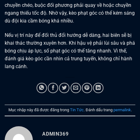
chuyền chéo, buộc đối phương phải quay về hoặc chuyền
ngang thiếu tốc độ. Nhờ vậy, kèo phạt góc có thể kém sáng
dù đội kia cầm bóng khá nhiều.
Nếu vị trí này để đối thủ đổi hướng dễ dàng, hai biên sẽ bị
khai thác thường xuyên hơn. Khi hậu vệ phải lùi sâu và phá
bóng chịu áp lực, số phạt góc có thể tăng nhanh. Vì thế,
đánh giá kèo góc cần nhìn cả trung tuyến, không chỉ hành
lang cánh.
Mục nhập này đã được đăng trong
Tin Tức
. Đánh dấu trang
permalink
.
ADMIN369