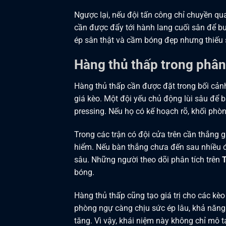
Ngược lại, nếu đội tấn công chỉ chuyền qu
cần được đẩy tới hành lang cuối sân để buộ
ép sân thật và cầm bóng đẹp nhưng thiếu 
Hàng thủ thấp trong phân 
Hàng thủ thấp cần được đặt trong bối cảnh
giá kèo. Một đội yếu chủ động lùi sâu để b
pressing. Nếu họ có kế hoạch rõ, khối phò
Trong các trận có đội cửa trên cần thắng
hiểm. Nếu bàn thắng chưa đến sau nhiều đợ
sâu. Những người theo dõi phân tích trên
bóng.
Hàng thủ thấp cũng tạo giá trị cho các kè
phòng ngự càng chịu sức ép lâu, khả năng 
tăng. Vì vậy, khái niệm này không chỉ mô t