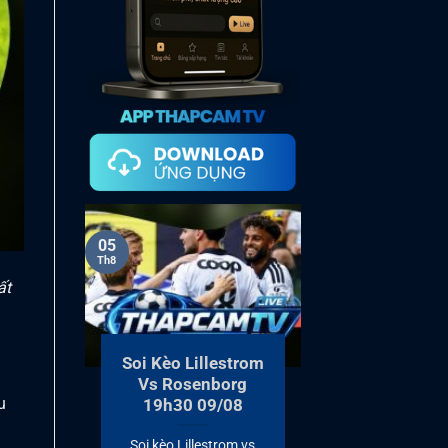
05
Th8
ất
Thor
Soi Kèo Lillestrom
 Vs
Vs Rosenborg
u
 01h30
19h30 09/08
Soi kèo Lillestrom vs