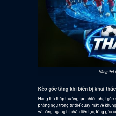
Hàng thủ t
Kèo góc tăng khi biên bị khai thác
Hàng thủ thấp thường tạo nhiều phạt góc 
phòng ngự trong tư thế quay mặt về khung
và căng ngang bị chặn liên tục, tổng góc c