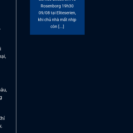
kureyri
Rosenborg 19h30
 01h30
09/08 tại Eliteserien,
i Besta
khi chủ nhà mất nhịp
hà [...]
còn [...]
.
i
ại,
sâu,
g
Chỉ
,