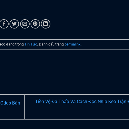
ược đăng trong
Tin Tức
. Đánh dấu trang
permalink
.
Tiền Vệ Đá Thấp Và Cách Đọc Nhịp Kèo Trận
 Odds Bàn