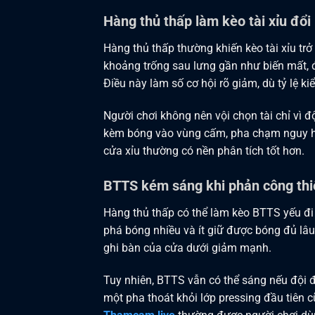
Soi kèo Club Atletico
Soi kèo Boc
o lúc 02h15
Hàng thủ thấp làm kèo tài xỉu đổ
Tigre vs Belgrano lúc
vs Estudi
Liga Portugal
07h15 06/08 tại Liga
Plata lúc 0
i khoảng [...]
Hàng thủ thấp thường khiến kèo tài xỉu trở 
Profesional Argentina,
tại Torneo
khoảng trống sau lưng gần như biến mất, đ
khi [...]
Argentina
Điều này làm số cơ hội rõ giảm, dù tỷ lệ k
Người chơi không nên vội chọn tài chỉ vì độ
kèm bóng vào vùng cấm, pha chạm nguy hi
cửa xỉu thường có nền phân tích tốt hơn.
BTTS kém sáng khi phản công thi
Hàng thủ thấp có thể làm kèo BTTS yếu đi
phá bóng nhiều và ít giữ được bóng đủ lâu 
ghi bàn của cửa dưới giảm mạnh.
Tuy nhiên, BTTS vẫn có thể sáng nếu đội 
một pha thoát khỏi lớp pressing đầu tiên c