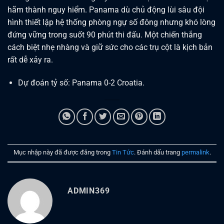
hãm thành nguy hiểm. Panama dù chủ động lùi sâu đội
hình thiết lập hệ thống phòng ngự số đông nhưng khó lòng
đứng vững trong suốt 90 phút thi đấu. Một chiến thắng
cách biệt nhẹ nhàng và giữ sức cho các trụ cột là kịch bản
rất dễ xảy ra.
Dự đoán tỷ số: Panama 0-2 Croatia.
Mục nhập này đã được đăng trong
Tin Tức
. Đánh dấu trang
permalink
.
ADMIN369