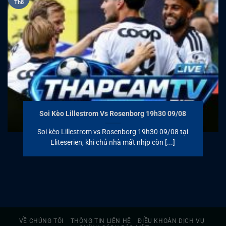
Th8
Soi Kèo Lillestrom Vs Rosenborg 19h30 09/08
Soi kèo Lillestrom vs Rosenborg 19h30 09/08 tại
Eliteserien, khi chủ nhà mất nhịp còn [...]
VỀ CHÚNG TÔI
THÔNG TIN LIÊN HỆ
ĐIỀU KHOẢN DỊCH VỤ