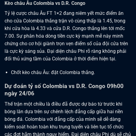
Kèo châu Âu Colombia vs D.R. Congo
Tỷ lệ cược châu Âu FT 1×2 đang niêm yết mức điểm ăn
cho cửa Colombia thắng trận vô cùng thấp là 1.45, trong
khi cửa hòa là 4.33 và cửa D.R. Congo thắng lên tới mốc
7.00. Sự phân hóa dòng tiền cực kỳ mạnh mẽ này minh
chứng cho cơ hội giành trọn vẹn điểm số của đội cửa trên
là cực kỳ sáng sủa. Đại diện châu Phi rõ ràng không phải
đối thủ xứng tầm của Colombia ở thời điểm hiện tại.
Chốt kèo châu Âu: đặt Colombia thắng.
Dự đoán tỷ số Colombia vs D.R. Congo 09h00
ngày 24/06
Thế trận một chiều là điều đã được dự báo từ trước khi
bóng lăn dựa trên sự chênh lệch đẳng cấp giữa hai nền
bóng đá. Colombia với đẳng cấp của mình sẽ dễ dàng
kiểm soát hoàn toàn khu trung tuyến và liên tục tổ chức
các đợt hãm thành nguy hiểm. Đại diện châu Phi dù sẽ chủ