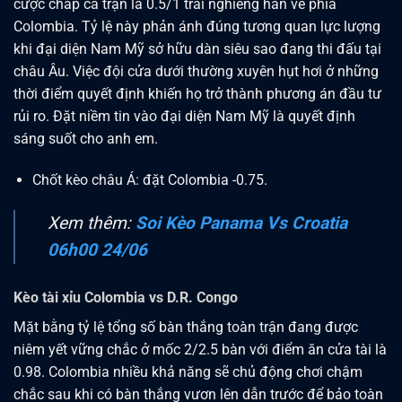
cược chấp cả trận là 0.5/1 trái nghiêng hẳn về phía
Colombia. Tỷ lệ này phản ánh đúng tương quan lực lượng
khi đại diện Nam Mỹ sở hữu dàn siêu sao đang thi đấu tại
châu Âu. Việc đội cửa dưới thường xuyên hụt hơi ở những
thời điểm quyết định khiến họ trở thành phương án đầu tư
rủi ro. Đặt niềm tin vào đại diện Nam Mỹ là quyết định
sáng suốt cho anh em.
Chốt kèo châu Á: đặt Colombia -0.75.
Xem thêm:
Soi Kèo Panama Vs Croatia
06h00 24/06
Kèo tài xỉu Colombia vs D.R. Congo
Mặt bằng tỷ lệ tổng số bàn thắng toàn trận đang được
niêm yết vững chắc ở mốc 2/2.5 bàn với điểm ăn cửa tài là
0.98. Colombia nhiều khả năng sẽ chủ động chơi chậm
chắc sau khi có bàn thắng vươn lên dẫn trước để bảo toàn