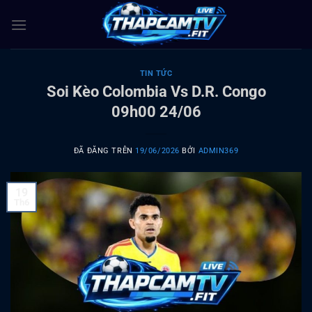
Chuyển
đến
nội
dung
TIN TỨC
Soi Kèo Colombia Vs D.R. Congo
09h00 24/06
ĐÃ ĐĂNG TRÊN
19/06/2026
BỞI
ADMIN369
19
Th6