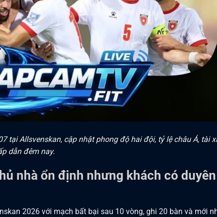
31
31
Th7
Th7
tại Allsvenskan, cập nhật phong độ hai đội, tỷ lệ châu Á, tài x
hấp dẫn đêm nay.
chủ nhà ổn định nhưng khách có duyên
 Boca
Soi Kèo Akranes
Soi Kèo 
s Vs
Vs Vikingur
Akureyri
tes La
Reykjavik 02h15
Breidablik
00 06/08
05/08
05/08
skan 2026 với mạch bất bại sau 10 vòng, ghi 20 bàn và mới n