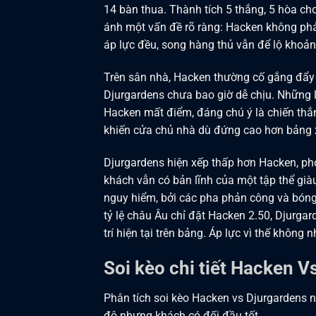
14 bàn thua. Thành tích 5 thắng, 5 hòa ch
Soi kèo Club Atletico
Soi kèo Boc
o lúc 02h15
ánh một vấn đề rõ ràng: Hacken không phải 
Tigre vs Belgrano lúc
vs Estudi
Liga Portugal
áp lực đều, song hàng thủ vẫn để lộ khoản
07h15 06/08 tại Liga
Plata lúc 0
i khoảng [...]
Profesional Argentina,
tại Torneo
Trên sân nhà, Hacken thường cố gắng đẩy t
khi [...]
Argentina
Djurgardens chưa bao giờ dễ chịu. Những 
Hacken mất điểm, đáng chú ý là chiến thắ
khiến cửa chủ nhà dù đứng cao hơn bảng 
Djurgardens hiện xếp thấp hơn Hacken, p
khách vẫn có bản lĩnh của một tập thể gi
nguy hiểm, bởi các pha phản công và bóng 
tỷ lệ châu Âu chỉ đặt Hacken 2.50, Djurga
trí hiện tại trên bảng. Áp lực vì thế không
Soi kèo chi tiết Hacken 
Phân tích soi kèo Hacken vs Djurgardens n
độ nhưng khách có đối đầu tốt.