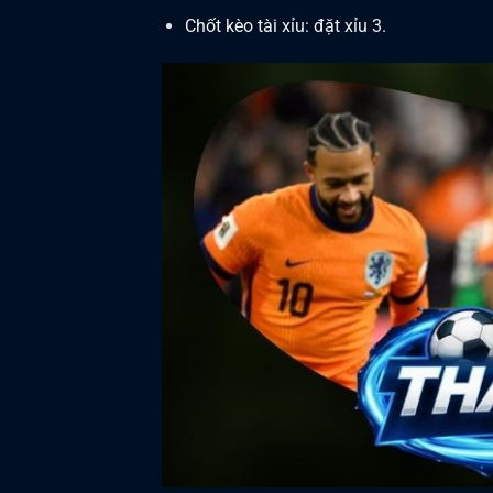
Chốt kèo tài xỉu: đặt xỉu 3.