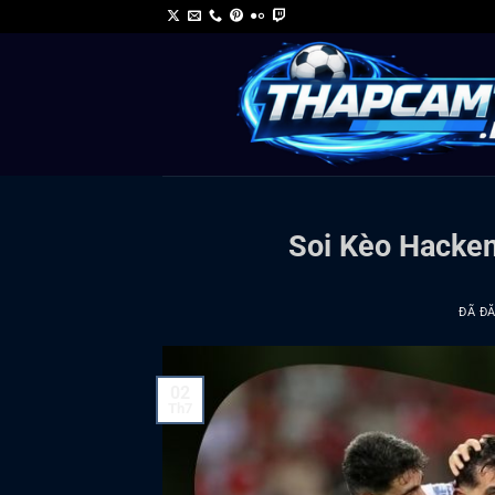
Chuyển
đến
nội
dung
Soi Kèo Hacken
ĐÃ Đ
02
Th7