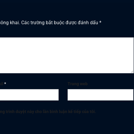
công khai.
Các trường bắt buộc được đánh dấu
*
il
*
Trang web
ng trình duyệt này cho lần bình luận kế tiếp của tôi.