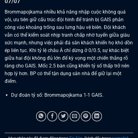
07/07
Brommapojkarna nhiều khả năng nhập cuộc không quá
vội, ưu tiên giữ cấu trúc đội hình để tránh bị GAIS phản
công vào khoảng trống sau lưng hậu vệ biên. Đội khách
vẫn có thể kiểm soát nhịp tranh chấp nhờ tuyến giữa giàu
sức mạnh, nhưng việc phải đá sân khách khiến họ khó dồn
ép liên tục. Khi tỷ lệ châu Á chỉ dừng ở 0/0.5, sự khác biệt
giữa hai đội không đủ lớn để kỳ vọng một chiến thắng rõ
ràng cho GAIS. Mốc 2.5 bàn cũng khiến tỷ số thấp trở nên
hợp lý hơn. BP có thể tận dụng sân nhà để giữ lại một
điểm.
Dự đoán tỷ số: Brommapojkarna 1-1 GAIS.