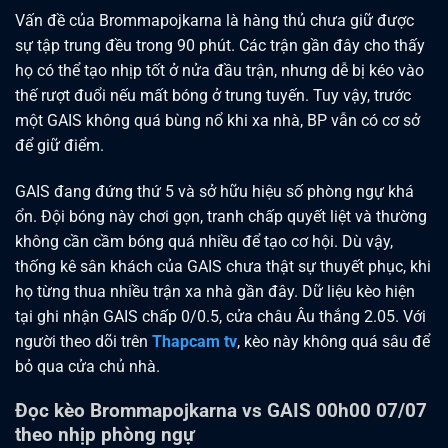
Vấn đề của Brommapojkarna là hàng thủ chưa giữ được
sự tập trung đều trong 90 phút. Các trận gần đây cho thấy
họ có thể tạo nhịp tốt ở nửa đầu trận, nhưng dễ bị kéo vào
thế rượt đuổi nếu mất bóng ở trung tuyến. Tuy vậy, trước
một GAIS không quá bùng nổ khi xa nhà, BP vẫn có cơ sở
để giữ điểm.
GAIS đang đứng thứ 5 và sở hữu hiệu số phòng ngự khá
ổn. Đội bóng này chơi gọn, tranh chấp quyết liệt và thường
không cần cầm bóng quá nhiều để tạo cơ hội. Dù vậy,
thống kê sân khách của GAIS chưa thật sự thuyết phục, khi
họ từng thua nhiều trận xa nhà gần đây. Dữ liệu kèo hiện
tại ghi nhận GAIS chấp 0/0.5, cửa châu Âu thắng 2.05. Với
người theo dõi trên
Thapcam tv
, kèo này không quá sâu để
bỏ qua cửa chủ nhà.
Đọc kèo Brommapojkarna vs GAIS 00h00 07/07
theo nhịp phòng ngự