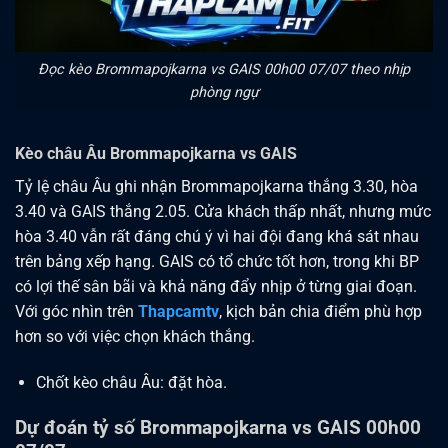
Đọc kèo Brommapojkarna vs GAIS 00h00 07/07 theo nhịp
phòng ngự
Kèo châu Âu Brommapojkarna vs GAIS
Tỷ lệ châu Âu ghi nhận Brommapojkarna thắng 3.30, hòa
3.40 và GAIS thắng 2.05. Cửa khách thấp nhất, nhưng mức
hòa 3.40 vẫn rất đáng chú ý vì hai đội đang khá sát nhau
trên bảng xếp hạng. GAIS có tổ chức tốt hơn, trong khi BP
có lợi thế sân bãi và khả năng đẩy nhịp ở từng giai đoạn.
Với góc nhìn trên
Thapcamtv
, kịch bản chia điểm phù hợp
hơn so với việc chọn khách thắng.
Chốt kèo châu Âu: đặt hòa.
Dự đoán tỷ số Brommapojkarna vs GAIS 00h00