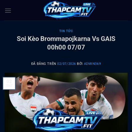
Chuyển
đến
nội
dung
TIN TỨC
Soi Kèo Brommapojkarna Vs GAIS
00h00 07/07
ĐÃ ĐĂNG TRÊN
02/07/2026
BỞI
ADMIN369
02
Th7