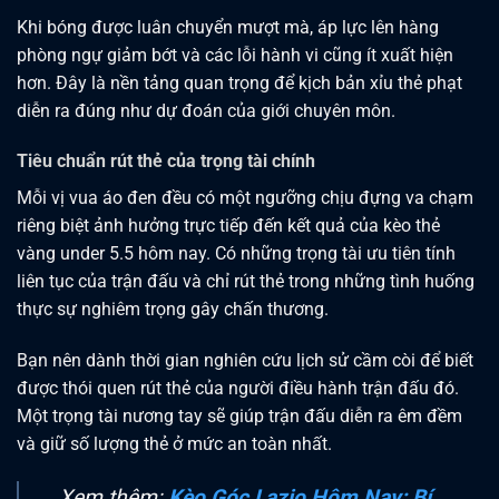
Khi bóng được luân chuyển mượt mà, áp lực lên hàng
phòng ngự giảm bớt và các lỗi hành vi cũng ít xuất hiện
hơn. Đây là nền tảng quan trọng để kịch bản xỉu thẻ phạt
diễn ra đúng như dự đoán của giới chuyên môn.
Tiêu chuẩn rút thẻ của trọng tài chính
Mỗi vị vua áo đen đều có một ngưỡng chịu đựng va chạm
riêng biệt ảnh hưởng trực tiếp đến kết quả của kèo thẻ
vàng under 5.5 hôm nay. Có những trọng tài ưu tiên tính
liên tục của trận đấu và chỉ rút thẻ trong những tình huống
thực sự nghiêm trọng gây chấn thương.
Bạn nên dành thời gian nghiên cứu lịch sử cầm còi để biết
được thói quen rút thẻ của người điều hành trận đấu đó.
Một trọng tài nương tay sẽ giúp trận đấu diễn ra êm đềm
và giữ số lượng thẻ ở mức an toàn nhất.
Xem thêm:
Kèo Góc Lazio Hôm Nay: Bí