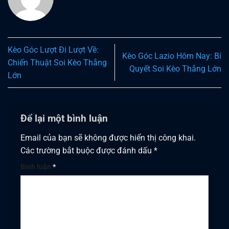
Kèo Góc Lượt Đi Lượt Về:
Kèo Góc Lazio Hôm Nay: Bí
Chiến Thuật Soi Kèo Thắng
Quyết Soi Kèo Thắng Lớn
Lớn
Để lại một bình luận
Email của bạn sẽ không được hiển thị công khai.
Các trường bắt buộc được đánh dấu
*
Bình luận
*