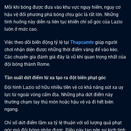
Mỗi khi bóng được đưa vào khu vực nguy hiểm, nguy cơ
hậu vệ đối phương phá bóng chịu góc là rất lớn. Những
tình huống này diễn ra liên tục khiến chỉ số góc của Lazio
luôn ở mức cao.
Việc theo dõi biến động tỷ lệ tại
Thapcamtv
giúp người
chơi nhận diện được những thời điểm vàng để vào kèo.
Các chuyên gia đánh giá đây là vũ khí quan trọng nhất của
đội bóng thành Rome.
Tần suất dứt điểm từ xa tạo ra đột biến phạt góc
Đội hình Lazio sở hữu nhiều tiền vệ có khả năng sút xa uy
lực từ ngoài vòng cấm địa. Những pha dứt điểm này
thường chạm tay thủ môn hoặc hậu vệ và đi hết biên
ngang.
Chỉ số dứt điểm tầm xa tỷ lệ thuận với số lượng quả phạt
góc mà đội bóng nhận được. Điều này tạo nên sự kịch tính