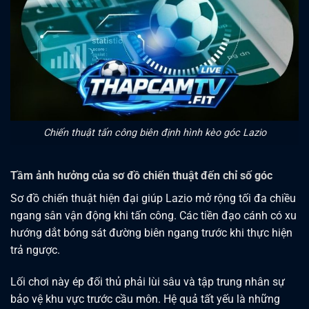
Chiến thuật tấn công biên định hình kèo góc Lazio
Tầm ảnh hưởng của sơ đồ chiến thuật đến chỉ số góc
Sơ đồ chiến thuật hiện đại giúp Lazio mở rộng tối đa chiều
ngang sân vận động khi tấn công. Các tiền đạo cánh có xu
hướng dắt bóng sát đường biên ngang trước khi thực hiện
trả ngược.
Lối chơi này ép đối thủ phải lùi sâu và tập trung nhân sự
bảo vệ khu vực trước cầu môn. Hệ quả tất yếu là những