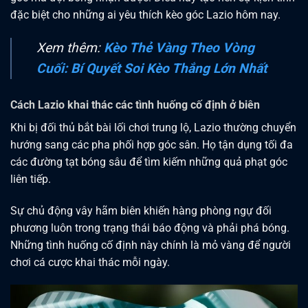
đặc biệt cho những ai yêu thích kèo góc Lazio hôm nay.
Xem thêm:
Kèo Thẻ Vàng Theo Vòng
Cuối: Bí Quyết Soi Kèo Thắng Lớn Nhất
Cách Lazio khai thác các tình huống cố định ở biên
Khi bị đối thủ bắt bài lối chơi trung lộ, Lazio thường chuyển
hướng sang các pha phối hợp góc sân. Họ tận dụng tối đa
các đường tạt bóng sâu để tìm kiếm những quả phạt góc
liên tiếp.
Sự chủ động vây hãm biên khiến hàng phòng ngự đối
phương luôn trong trạng thái báo động và phải phá bóng.
Những tình huống cố định này chính là mỏ vàng để người
chơi cá cược khai thác mỗi ngày.