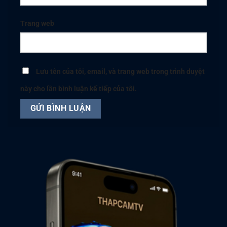
Trang web
Lưu tên của tôi, email, và trang web trong trình duyệt
này cho lần bình luận kế tiếp của tôi.