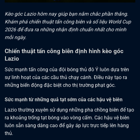
Kèo góc Lazio hôm nay giúp bạn nắm chắc phần thắng.
Khám phá chiến thuật tấn công biên và số liệu World Cup
2026 để đưa ra những nhận định chuẩn nhất cho mình
mỗi ngày.
Chiến thuật tấn công biên định hình kèo góc
Lazio
Sức mạnh tấn công của đội bóng thủ đô Ý luôn dựa trên
sự linh hoạt của các cầu thủ chạy cánh. Điều này tạo ra
những biến động đặc biệt cho thị trường phạt góc.
Sức mạnh từ những quả tạt sớm của các hậu vệ biên
Lazio thường xuyên sử dụng những pha chồng biên để tạo
ra khoảng trống tạt bóng vào vòng cấm. Các hậu vệ biên
luôn sẵn sàng dâng cao để gây áp lực trực tiếp lên hàng
thủ.