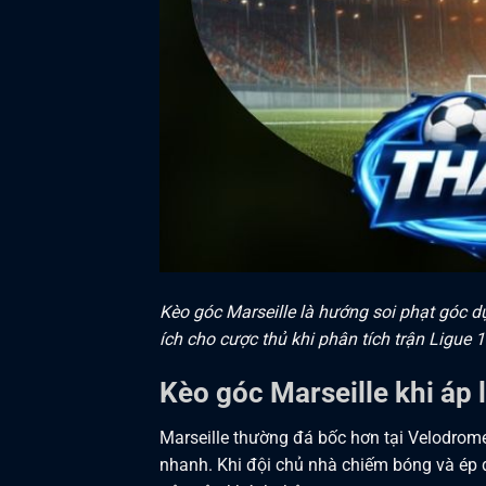
03
03
Th8
Th8
Kèo góc Marseille là hướng soi phạt góc dự
ích cho cược thủ khi phân tích trận Ligue 
Kèo góc Marseille khi áp 
Estoril Vs
Soi Kèo Club
Soi Kèo
malicao
Atletico Tigre Vs
Junior
Marseille thường đá bốc hơn tại Velodrome
5 08/08
Belgrano 07h15
Estudian
06/08
Plata 05h
nhanh. Khi đội chủ nhà chiếm bóng và ép đ
storil vs FC