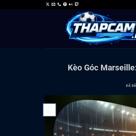
Chuyển
đến
nội
dung
Kèo Góc Marseille
ĐÃ Đ
11
Th5