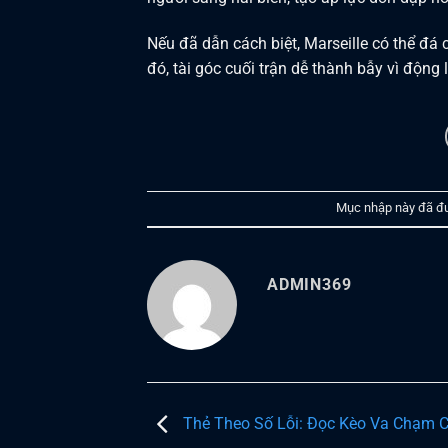
Nếu đã dẫn cách biệt, Marseille có thể đá
đó, tài góc cuối trận dễ thành bẫy vì động 
Mục nhập này đã đ
ADMIN369
Thẻ Theo Số Lỗi: Đọc Kèo Va Chạm 