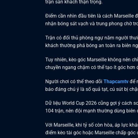
trận sân khách thận trọng.
Soi kèo Club Atletico
Soi kèo Boc
o lúc 02h15
Tigre vs Belgrano lúc
vs Estudi
Liga Portugal
Điểm cần nhìn đầu tiên là cách Marseille 
07h15 06/08 tại Liga
Plata lúc 0
i khoảng [...]
nhận bóng sát vạch và trung phong chờ t
Profesional Argentina,
tại Torneo
khi [...]
Argentina
Trận có đối thủ phòng ngự năm người thườ
khách thường phá bóng an toàn ra biên nga
Tuy nhiên, kèo góc Marseille không nên c
chuyền ngang chậm có thể tạo ít góc hơn đ
Người chơi có thể theo dõi
Thapcamtv
để n
báo đáng chú ý là số quả tạt, cú sút bị c
Dữ liệu World Cup 2026 cũng gợi ý cách soi
104 trận, nên đội mạnh thường dùng biên 
Với Marseille, khi tỷ số còn hòa, áp lực k
điểm kèo tài góc hoặc Marseille chấp góc 