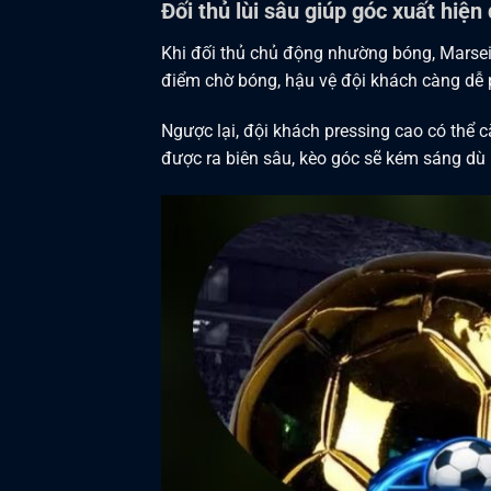
Đối thủ lùi sâu giúp góc xuất hiệ
Khi đối thủ chủ động nhường bóng, Marsei
điểm chờ bóng, hậu vệ đội khách càng dễ p
Ngược lại, đội khách pressing cao có thể 
được ra biên sâu, kèo góc sẽ kém sáng dù