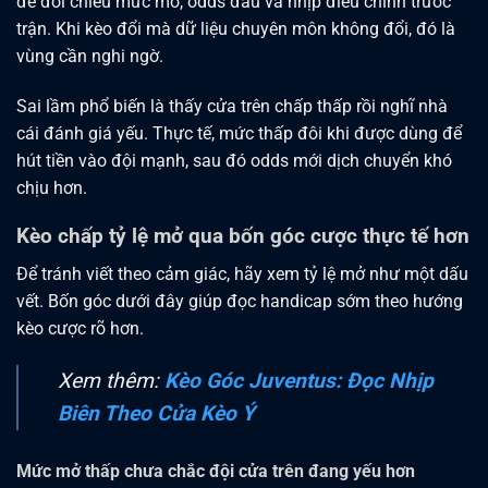
để đối chiếu mức mở, odds đầu và nhịp điều chỉnh trước
trận. Khi kèo đổi mà dữ liệu chuyên môn không đổi, đó là
vùng cần nghi ngờ.
Sai lầm phổ biến là thấy cửa trên chấp thấp rồi nghĩ nhà
cái đánh giá yếu. Thực tế, mức thấp đôi khi được dùng để
hút tiền vào đội mạnh, sau đó odds mới dịch chuyển khó
chịu hơn.
Kèo chấp tỷ lệ mở qua bốn góc cược thực tế hơn
Để tránh viết theo cảm giác, hãy xem tỷ lệ mở như một dấu
vết. Bốn góc dưới đây giúp đọc handicap sớm theo hướng
kèo cược rõ hơn.
Xem thêm:
Kèo Góc Juventus: Đọc Nhịp
Biên Theo Cửa Kèo Ý
Mức mở thấp chưa chắc đội cửa trên đang yếu hơn