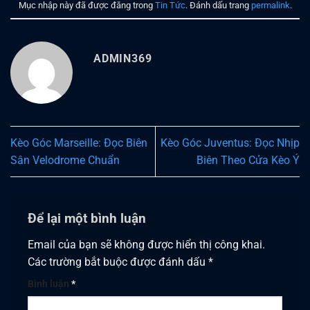
Mục nhập này đã được đăng trong
Tin Tức
. Đánh dấu trang
permalink
.
ADMIN369
Kèo Góc Marseille: Đọc Biên
Kèo Góc Juventus: Đọc Nhịp
Sân Velodrome Chuẩn
Biên Theo Cửa Kèo Ý
Để lại một bình luận
Email của bạn sẽ không được hiển thị công khai.
Các trường bắt buộc được đánh dấu
*
Bình luận
*