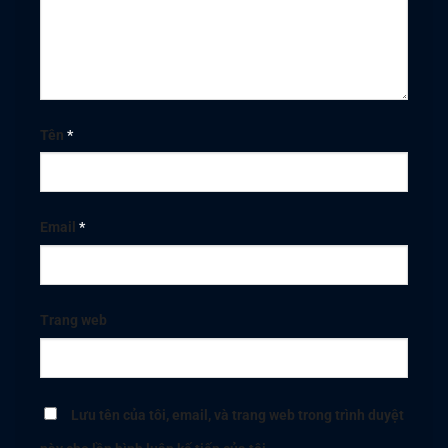
Tên
*
Email
*
Trang web
Lưu tên của tôi, email, và trang web trong trình duyệt