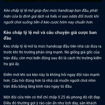
Kèo chấp tỷ lệ mở giúp đọc mức handicap ban đầu, phát
hiện cửa bị định giá lệch và hiểu vì sao odds đổi trước khi
người chơi xuống tiền ở kèo cược hôm nay chuẩn hơn.
Kèo chấp tỷ lệ mở và câu chuyện giá cược ban
đầu
Kèo chấp tỷ lệ mở là mức handicap đầu tiên nhà cái đưa ra
trước khi thị trường phản ứng mạnh. Nó giống giá gốc của
trận đấu, còn mọi biến động sau đó là cách thị trường kiểm
tra giá ấy.
Điểm mới khi soi kèo này là không hỏi ngay đội nào mạnh
hơn. Câu hỏi đúng hơn là nhà cái muốn người chơi nhìn
trận đấu bằng lăng kính nào ngay từ đầu.
Một đội cửa trên có thể chỉ chấp 0.25 dù phong độ rất đẹp.
Điều đó thường gợi ý rào cản ẩn như lịch dày, sân khách