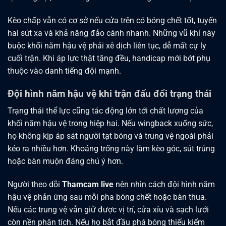
Kèo chấp vẫn có cơ sở nếu cửa trên có bóng chết tốt, tuyến
hai sút xa và khả năng đảo cánh nhanh. Những vũ khí này
buộc khối năm hậu vệ phải xê dịch liên tục, dễ mất cự ly
cuối trận. Khi áp lực thật tăng đều, handicap mới bớt phụ
thuộc vào danh tiếng đội mạnh.
Đội hình năm hậu vệ khi trận đấu đổi trạng thái
Trạng thái thể lực cũng tác động lớn tới chất lượng của
khối năm hậu vệ trong hiệp hai. Nếu wingback xuống sức,
họ không kịp áp sát người tạt bóng và trung vệ ngoài phải
kéo ra nhiều hơn. Khoảng trống này làm kèo góc, sút trúng
hoặc bàn muộn đáng chú ý hơn.
Người theo dõi
Thamcam live
nên nhìn cách đội hình năm
hậu vệ phản ứng sau mỗi pha bóng chết hoặc bàn thua.
Nếu các trung vệ vẫn giữ được vị trí, cửa xỉu và sạch lưới
còn nền phân tích. Nếu họ bắt đầu phá bóng thiếu kiểm