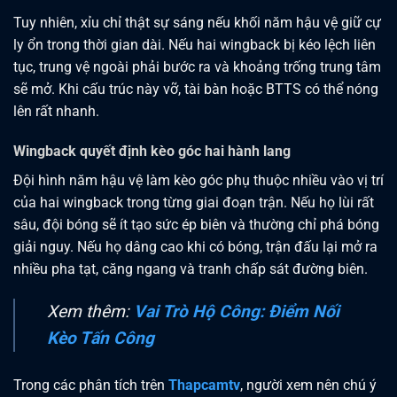
Tuy nhiên, xỉu chỉ thật sự sáng nếu khối năm hậu vệ giữ cự
ly ổn trong thời gian dài. Nếu hai wingback bị kéo lệch liên
tục, trung vệ ngoài phải bước ra và khoảng trống trung tâm
sẽ mở. Khi cấu trúc này vỡ, tài bàn hoặc BTTS có thể nóng
lên rất nhanh.
Wingback quyết định kèo góc hai hành lang
Đội hình năm hậu vệ làm kèo góc phụ thuộc nhiều vào vị trí
của hai wingback trong từng giai đoạn trận. Nếu họ lùi rất
sâu, đội bóng sẽ ít tạo sức ép biên và thường chỉ phá bóng
giải nguy. Nếu họ dâng cao khi có bóng, trận đấu lại mở ra
nhiều pha tạt, căng ngang và tranh chấp sát đường biên.
Xem thêm:
Vai Trò Hộ Công: Điểm Nối
Kèo Tấn Công
Trong các phân tích trên
Thapcamtv
, người xem nên chú ý