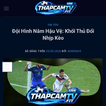
Chuyển
đến
nội
dung
TIN TỨC
Đội Hình Năm Hậu Vệ: Khối Thủ Đổi
Nhịp Kèo
ĐÃ ĐĂNG TRÊN
25/05/2026
BỞI
ADMIN369
25
Th5