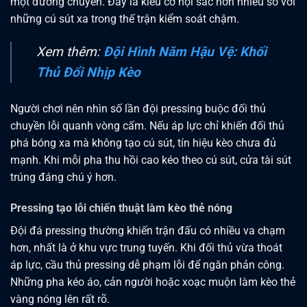
một đường chuyền. Đây là kiểu cơ hội sắc hơn nhiều so với
những cú sút xa trong thế trận kiểm soát chậm.
Xem thêm:
Đội Hình Năm Hậu Vệ: Khối
Thủ Đổi Nhịp Kèo
Người chơi nên nhìn số lần đội pressing buộc đối thủ
chuyền lỗi quanh vòng cấm. Nếu áp lực chỉ khiến đối thủ
phá bóng xa mà không tạo cú sút, tín hiệu kèo chưa đủ
mạnh. Khi mỗi pha thu hồi cao kéo theo cú sút, cửa tài sút
trúng đáng chú ý hơn.
Pressing tạo lỗi chiến thuật làm kèo thẻ nóng
Đội đá pressing thường khiến trận đấu có nhiều va chạm
hơn, nhất là ở khu vực trung tuyến. Khi đối thủ vừa thoát
áp lực, cầu thủ pressing dễ phạm lỗi để ngăn phản công.
Những pha kéo áo, cản người hoặc xoạc muộn làm kèo thẻ
vàng nóng lên rất rõ.