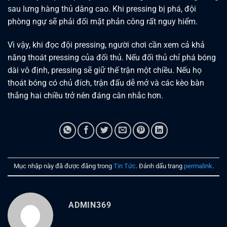
sau lưng hàng thủ dâng cao. Khi pressing bị phá, đội
phòng ngự sẽ phải đối mặt phản công rất nguy hiểm.
Vì vậy, khi đọc đội pressing, người chơi cần xem cả khả
năng thoát pressing của đối thủ. Nếu đối thủ chỉ phá bóng
dài vô định, pressing sẽ giữ thế trận một chiều. Nếu họ
thoát bóng có chủ đích, trận đấu dễ mở và các kèo bàn
thắng hai chiều trở nên đáng cân nhắc hơn.
Mục nhập này đã được đăng trong
Tin Tức
. Đánh dấu trang
permalink
.
ADMIN369