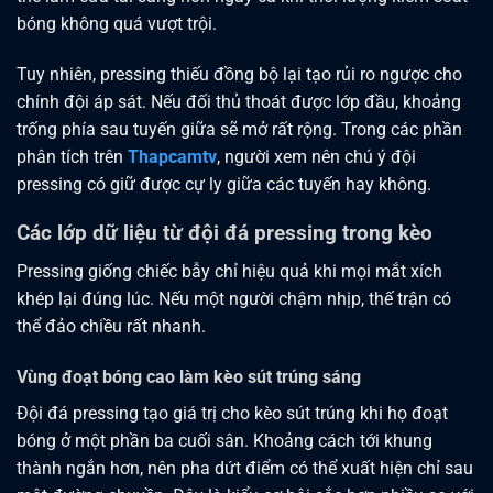
bóng không quá vượt trội.
Tuy nhiên, pressing thiếu đồng bộ lại tạo rủi ro ngược cho
chính đội áp sát. Nếu đối thủ thoát được lớp đầu, khoảng
trống phía sau tuyến giữa sẽ mở rất rộng. Trong các phần
phân tích trên
Thapcamtv
, người xem nên chú ý đội
pressing có giữ được cự ly giữa các tuyến hay không.
Các lớp dữ liệu từ đội đá pressing trong kèo
Pressing giống chiếc bẫy chỉ hiệu quả khi mọi mắt xích
khép lại đúng lúc. Nếu một người chậm nhịp, thế trận có
thể đảo chiều rất nhanh.
Vùng đoạt bóng cao làm kèo sút trúng sáng
Đội đá pressing tạo giá trị cho kèo sút trúng khi họ đoạt
bóng ở một phần ba cuối sân. Khoảng cách tới khung
thành ngắn hơn, nên pha dứt điểm có thể xuất hiện chỉ sau