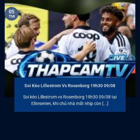
05
Th8
Soi Kèo Lillestrom Vs Rosenborg 19h30 09/08
Soi kèo Lillestrom vs Rosenborg 19h30 09/08 tại
Eliteserien, khi chủ nhà mất nhịp còn [...]