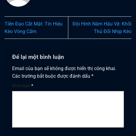
Tiền Đạo Cắt Mặt: Tín Hiệu
Đội Hình Năm Hậu Vệ: Khối
Kèo Vòng Cấm
Thủ Đổi Nhịp Kèo
Để lại một bình luận
Email của bạn sẽ không được hiển thị công khai.
Các trường bắt buộc được đánh dấu
*
Bình luận
*