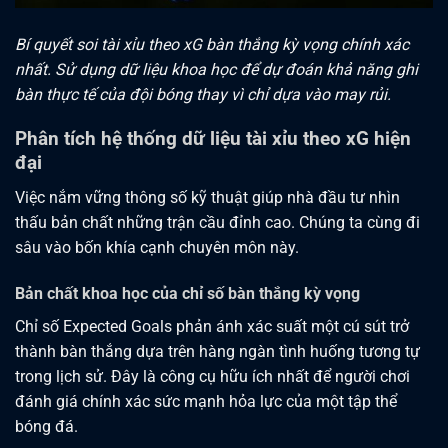
Bí quyết soi tài xỉu theo xG bàn thắng kỳ vọng chính xác
nhất. Sử dụng dữ liệu khoa học để dự đoán khả năng ghi
bàn thực tế của đội bóng thay vì chỉ dựa vào may rủi.
Phân tích hệ thống dữ liệu tài xỉu theo xG hiện
đại
Việc nắm vững thông số kỹ thuật giúp nhà đầu tư nhìn
thấu bản chất những trận cầu đỉnh cao. Chúng ta cùng đi
sâu vào bốn khía cạnh chuyên môn này.
Bản chất khoa học của chỉ số bàn thắng kỳ vọng
Chỉ số Expected Goals phản ánh xác suất một cú sút trở
thành bàn thắng dựa trên hàng ngàn tình huống tương tự
trong lịch sử. Đây là công cụ hữu ích nhất để người chơi
đánh giá chính xác sức mạnh hỏa lực của một tập thể
bóng đá.