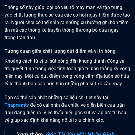
Thông số này giúp loại bỏ yếu tố may mắn và tập trung
vào chất lượng thực sự của các cơ hội nguy hiểm được tạo
ra. Người chơi có thể nhìn ra những xu hướng ghi bàn tiềm
ẩn mà các thống kê truyền thống thường bỏ qua ngay
trong trận đấu.
Tương quan giữa chất lượng dứt điểm và vị trí bóng
Khoảng cách từ vị trí sút bóng đến khung thành đóng vai
trò quyết định trong việc tính toán giá trị bàn thắng kỳ vọng
hiện nay. Một cú dứt điểm trong vòng cấm địa luôn sở hữu
tỷ lệ thành bàn cao hơn hẳn những pha sút xa cầu may.
Bạn có thể cập nhật những số liệu chi tiết này tại
Thapcamtv
để có cái nhìn đa chiều về diễn biến của trận
đấu đang diễn ra. Việc thấu hiểu góc sút và áp lực từ hậu
vệ giúp xác định khả năng nổ tài xỉu chính xác.
Xem thêm:
Góc Tài Xỉu H2: Nhận Định