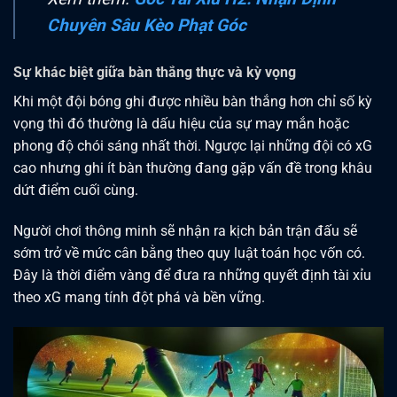
Chuyên Sâu Kèo Phạt Góc
Sự khác biệt giữa bàn thắng thực và kỳ vọng
Khi một đội bóng ghi được nhiều bàn thắng hơn chỉ số kỳ
vọng thì đó thường là dấu hiệu của sự may mắn hoặc
phong độ chói sáng nhất thời. Ngược lại những đội có xG
cao nhưng ghi ít bàn thường đang gặp vấn đề trong khâu
dứt điểm cuối cùng.
Người chơi thông minh sẽ nhận ra kịch bản trận đấu sẽ
sớm trở về mức cân bằng theo quy luật toán học vốn có.
Đây là thời điểm vàng để đưa ra những quyết định tài xỉu
theo xG mang tính đột phá và bền vững.