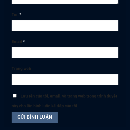
Tên
*
Email
*
Trang web
Lưu tên của tôi, email, và trang web trong trình duyệt
này cho lần bình luận kế tiếp của tôi.