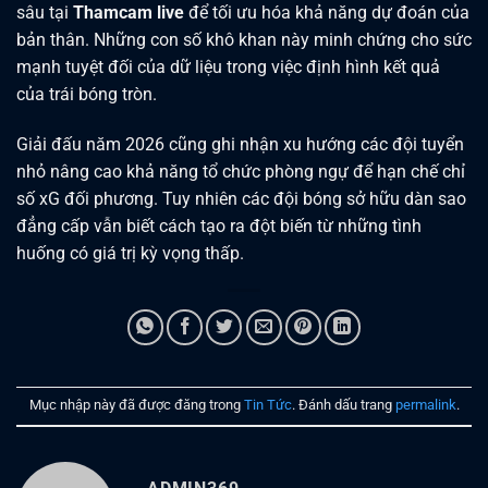
sâu tại
Thamcam live
để tối ưu hóa khả năng dự đoán của
bản thân. Những con số khô khan này minh chứng cho sức
mạnh tuyệt đối của dữ liệu trong việc định hình kết quả
của trái bóng tròn.
Giải đấu năm 2026 cũng ghi nhận xu hướng các đội tuyển
nhỏ nâng cao khả năng tổ chức phòng ngự để hạn chế chỉ
số xG đối phương. Tuy nhiên các đội bóng sở hữu dàn sao
đẳng cấp vẫn biết cách tạo ra đột biến từ những tình
huống có giá trị kỳ vọng thấp.
Mục nhập này đã được đăng trong
Tin Tức
. Đánh dấu trang
permalink
.