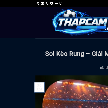
Chuyển
đến
nội
dung
Soi Kèo Rung – Giải
ĐÃ Đ
29
Th4