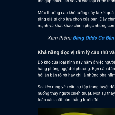
thể gấp nhiều lần so với các loại cược thô
Mức thưởng cao khó tưởng này là kết quả c
tăng giá trị cho lựa chọn của bạn. Đây c
mạnh và khát khao chinh phục những con 
Xem thêm:
Bảng Odds Cơ Bản 
Khả năng đọc vị tâm lý cầu thủ và
Độ khó của loại hình này nằm ở việc người
hàng phòng ngự đối phương. Bạn cần đánh
hội ăn bàn rõ rệt hay chỉ là những pha hãm
Soi kèo rung yêu cầu sự tập trung tuyệt đố
huống thay người chiến thuật. Một sự thay
toán xác suất bàn thắng trước đó.