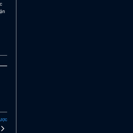
c
rận
ược