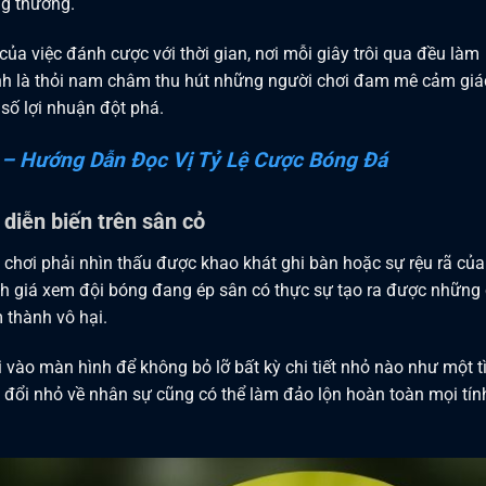
ng thường.
ủa việc đánh cược với thời gian, nơi mỗi giây trôi qua đều làm
hính là thỏi nam châm thu hút những người chơi đam mê cảm giá
số lợi nhuận đột phá.
– Hướng Dẫn Đọc Vị Tỷ Lệ Cược Bóng Đá
 diễn biến trên sân cỏ
 chơi phải nhìn thấu được khao khát ghi bàn hoặc sự rệu rã của
 giá xem đội bóng đang ép sân có thực sự tạo ra được những
 thành vô hại.
i vào màn hình để không bỏ lỡ bất kỳ chi tiết nhỏ nào như một t
 đổi nhỏ về nhân sự cũng có thể làm đảo lộn hoàn toàn mọi tín