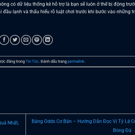
ng có dữ liệu thống kê hỗ trợ là bạn sẽ luôn ở thế bị động trướ
 đầu lạnh và thấu hiểu rõ luật chơi trước khi bước vào những t
ược đăng trong
Tin Tức
. Đánh dấu trang
permalink
.
Bảng Odds Cơ Bản – Hướng Dẫn Đọc Vị Tỷ Lệ C
Quả Nhất,
Bóng Đá