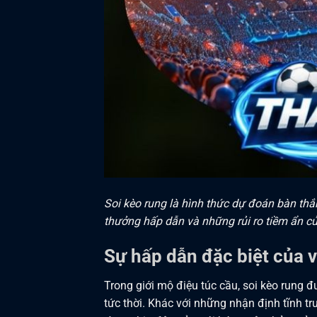
03
03
Th8
Th8
Soi kèo rung là hình thức dự đoán bàn thắ
thưởng hấp dẫn và những rủi ro tiềm ẩn củ
Sự hấp dẫn đặc biệt của v
Estoril Vs
Soi Kèo Club
Soi Kèo
malicao
Atletico Tigre Vs
Junior
Trong giới mộ điệu túc cầu, soi kèo rung 
5 08/08
Belgrano 07h15
Estudian
06/08
Plata 05h
tức thời. Khác với những nhận định tĩnh tr
storil vs FC