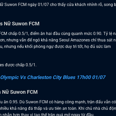
Nữ Suwon FCM ngày 01/07 cho thấy cửa khách nhỉnh rõ, song b
vs Nữ Suwon FCM
FCM chấp 0.5/1, điểm ăn hai đầu cùng quanh mức 0.90. Tỷ lệ n
hơn, nhưng vẫn để ngỏ khả năng Seoul Amazones chỉ thua sát n
u, nhưng nếu khối phòng ngự được duy trì tốt, họ đủ sức làm
es được chấp 0.5/1.
 Olympic Vs Charleston City Blues 17h00 01/07
vs Nữ Suwon FCM
và xỉu ăn 0.95. Dù Suwon FCM có hàng công mạnh, trận đấu vẫn có
hiều khả năng đá thấp và ưu tiên an toàn. Khi chủ nhà chủ độ
iên nhẫn hơn thay vì tạo thế trận quá mở ngay từ đầu.