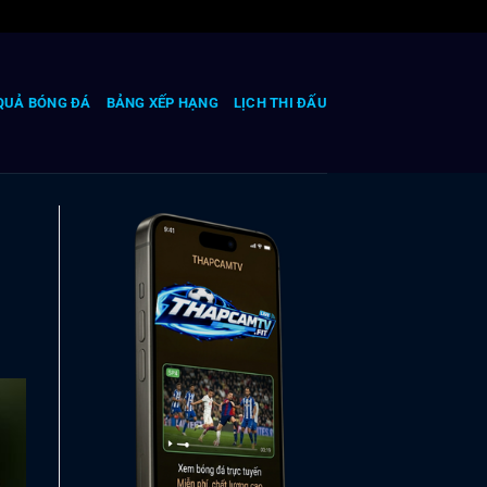
QUẢ BÓNG ĐÁ
BẢNG XẾP HẠNG
LỊCH THI ĐẤU