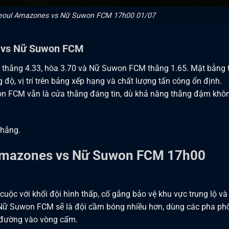
Seoul Amazones vs Nữ Suwon FCM 17h00 01/07
 vs Nữ Suwon FCM
thắng 4.33, hòa 3.70 và Nữ Suwon FCM thắng 1.65. Mặt bằng 
độ, vị trí trên bảng xếp hạng và chất lượng tấn công ổn định.
on FCM vẫn là cửa thắng đáng tin, dù khả năng thắng đậm khô
thắng.
 Amazones vs Nữ Suwon FCM 17h00
ộc với khối đội hình thấp, cố gắng bảo vệ khu vực trung lộ và
 Nữ Suwon FCM sẽ là đội cầm bóng nhiều hơn, dùng các pha ph
m đường vào vòng cấm.