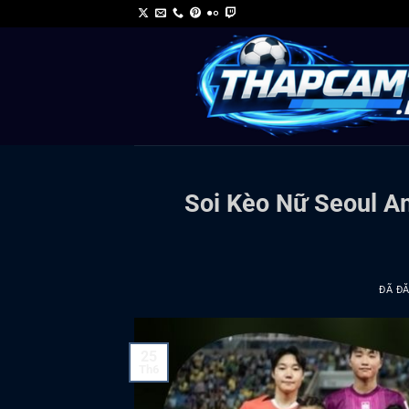
Chuyển
đến
nội
dung
Soi Kèo Nữ Seoul 
ĐÃ Đ
25
Th6