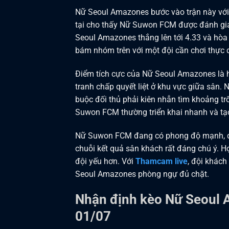
Soi kèo Club Atletico
Soi kèo Boc
o lúc 02h15
Nữ Seoul Amazones bước vào trận này với 
Tigre vs Belgrano lúc
vs Estudi
Liga Portugal
tại cho thấy Nữ Suwon FCM được đánh giá 
07h15 06/08 tại Liga
Plata lúc 0
i khoảng [...]
Seoul Amazones thắng lên tới 4.33 và hòa
Profesional Argentina,
tại Torneo
bám nhóm trên với một đội cần chơi thực 
khi [...]
Argentina
Điểm tích cực của Nữ Seoul Amazones là họ 
tranh chấp quyết liệt ở khu vực giữa sân. 
buộc đối thủ phải kiên nhẫn tìm khoảng trố
Suwon FCM thường triển khai nhanh và tạ
Nữ Suwon FCM đang có phong độ mạnh, đ
chuỗi kết quả sân khách rất đáng chú ý. Họ
đội yếu hơn. Với
Thamcam live
, đội khác
Seoul Amazones phòng ngự đủ chặt.
Nhận định kèo Nữ Seoul
01/07