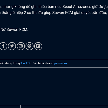
lớn, nhưng không dễ ghi nhiều bàn nếu Seoul Amazones giữ được
n thắng ở hiệp 2 có thể đủ giúp Suwon FCM giải quyết trận đấu,
1 Nữ Suwon FCM.
ược đăng trong
Tin Tức
. Đánh dấu trang
permalink
.