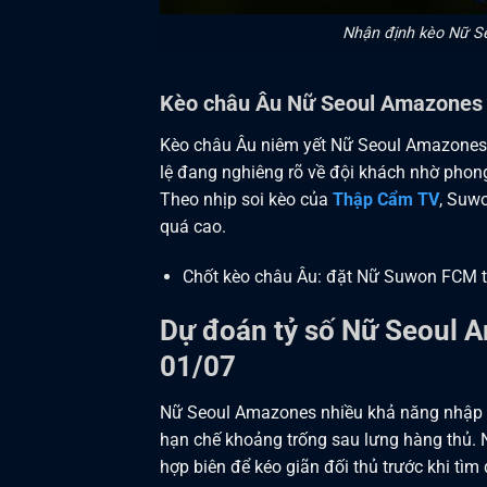
Nhận định kèo Nữ 
Kèo châu Âu Nữ Seoul Amazones
Kèo châu Âu niêm yết Nữ Seoul Amazones 
lệ đang nghiêng rõ về đội khách nhờ phong 
Theo nhịp soi kèo của
Thập Cẩm TV
, Suw
quá cao.
Chốt kèo châu Âu: đặt Nữ Suwon FCM 
Dự đoán tỷ số Nữ Seoul
01/07
Nữ Seoul Amazones nhiều khả năng nhập cu
hạn chế khoảng trống sau lưng hàng thủ.
hợp biên để kéo giãn đối thủ trước khi tì