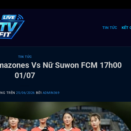
TIN TỨC
KẾT 
TIN TỨC
Amazones Vs Nữ Suwon FCM 17h00
01/07
ĂNG TRÊN
25/06/2026
BỞI
ADMIN369