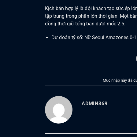
Kịch bản hợp lý là đội khách tạo sức ép 
tập trung trong phần lớn thời gian. Một bà
đồng thời giữ tổng bàn dưới mốc 2.5.
Dự đoán tỷ số: Nữ Seoul Amazones 0-
Mục nhập này đã đ
ADMIN369