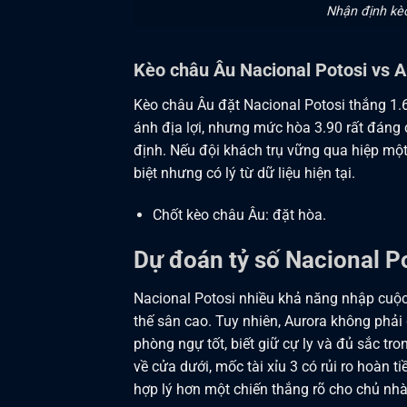
Nhận định kèo
Kèo châu Âu Nacional Potosi vs A
Kèo châu Âu đặt Nacional Potosi thắng 1.
ánh địa lợi, nhưng mức hòa 3.90 rất đáng 
định. Nếu đội khách trụ vững qua hiệp một
biệt nhưng có lý từ dữ liệu hiện tại.
Chốt kèo châu Âu: đặt hòa.
Dự đoán tỷ số Nacional P
Nacional Potosi nhiều khả năng nhập cuộ
thế sân cao. Tuy nhiên, Aurora không phải
phòng ngự tốt, biết giữ cự ly và đủ sắc t
về cửa dưới, mốc tài xỉu 3 có rủi ro hoàn ti
hợp lý hơn một chiến thắng rõ cho chủ nhà