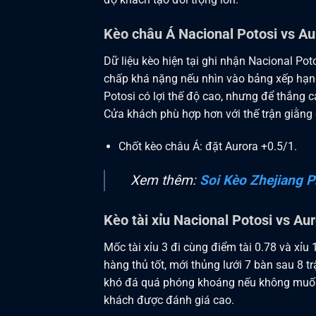
Kèo châu Á Nacional Potosi vs Au
Dữ liệu kèo hiện tại ghi nhận Nacional Pot
chấp khá nặng nếu nhìn vào bảng xếp hạng
Potosi có lợi thế độ cao, nhưng để thắng 
Cửa khách phù hợp hơn với thế trận giằng 
Chốt kèo châu Á: đặt Aurora +0.5/1.
Xem thêm:
Soi Kèo Zhejiang 
Kèo tài xỉu Nacional Potosi vs Au
Mốc tài xỉu 3 đi cùng điểm tài 0.78 và xỉu
hàng thủ tốt, mới thủng lưới 7 bàn sau 8 
khó đá quá phóng khoáng nếu không muốn
khách được đánh giá cao.