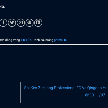
ra.
ược đăng trong
Tin Tức
. Đánh dấu trang
permalink
.
Soi Kèo Zhejiang Professional FC Vs Qingdao Ha
18h00 11/07