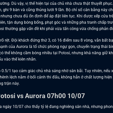
ường. Dù vậy, vị thế hiện tại của chủ nhà chưa thật thuyết phục.
a Juniors
Soi kèo Akranes vs
Soi kèo Thor A
, ghi 9 bàn và cũng thủng lưới 9 lần. Bộ chỉ số cân bằng này c
antes La
Vikingur Reykjavik
vs Breidablik
 nhưng chưa đủ ổn định để áp đặt liên tục. Khi được xếp cửa trê
5h00 06/08
02h15 05/08 tại Besta
ngày 05/08 tạ
 Clausura
deild karla, nơi hàng
deild, nơi chủ n
ên, tận dụng bóng bổng, phạt góc và những pha tranh chấp tr
, [...]
thủ [...]
osi thường gặp vấn đề khi phải vừa tấn công vừa chống phản đ
õ rệt. Đội khách đứng thứ 3, có 16 điểm sau 8 vòng, vẫn bất bạ
ạnh của Aurora là tổ chức phòng ngự gọn, chuyển trạng thái bì
ọ có thể không cầm bóng nhiều tại Potosí, nhưng khả năng giữ kh
ấu vào thế kiên nhẫn.
p 0.5/1 tạo cảm giác chủ nhà sáng nhờ sân bãi. Tuy nhiên, nếu x
hênh lệch nằm ở bối cảnh thi đấu, không hẳn ở chất lượng hiện t
g trận này.
otosi vs Aurora 07h00 10/07
ora ngày 10/07 cho thấy tỷ lệ đang nghiêng sân nhà, nhưng pho