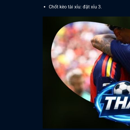
Chốt kèo tài xỉu: đặt xỉu 3.