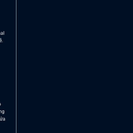
nal
ễ.
ó
ũng
cửa