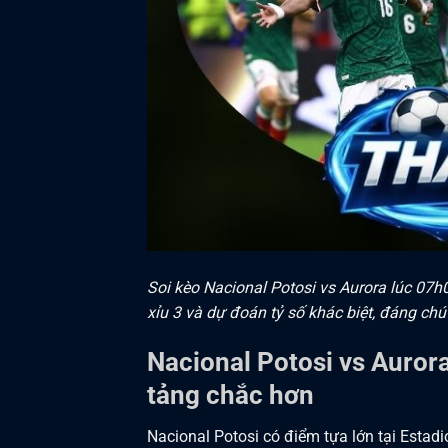
03
03
Th8
Th8
Soi kèo Nacional Potosi vs Aurora lúc 07h00
xỉu 3 và dự đoán tỷ số khác biệt, đáng ch
Nacional Potosi vs Auror
Estoril Vs
Soi Kèo Club
Soi Kèo
malicao
Atletico Tigre Vs
Junior
tảng chắc hơn
5 08/08
Belgrano 07h15
Estudian
06/08
Plata 05h
Nacional Potosi có điểm tựa lớn tại Estadio
storil vs FC