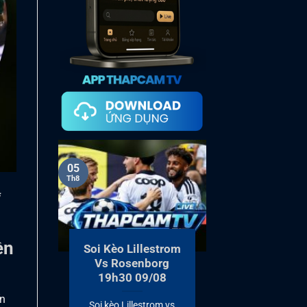
05
Th8
ền
Thor
Soi Kèo Lillestrom
 Vs
Vs Rosenborg
 01h30
19h30 09/08
ến
Soi kèo Lillestrom vs