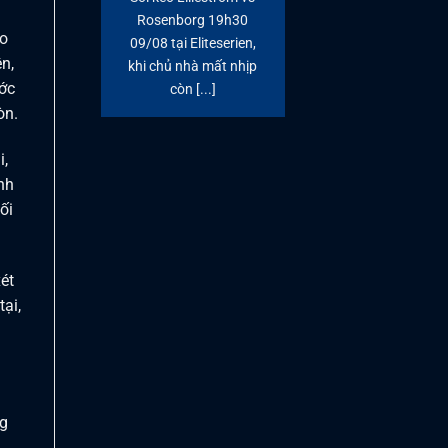
kureyri
Rosenborg 19h30
ho
 01h30
09/08 tại Eliteserien,
n,
i Besta
khi chủ nhà mất nhịp
hà [...]
ước
còn [...]
òn.
i,
nh
ối
ét
ại,
ng