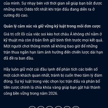
của mình. Sự nhạy bén với thời gian sẽ giúp bạn bắt được
những mức Odds tốt nhất khi trận đấu đang diễn ra ở
cường độ cao.
Quản lý cảm xúc và giữ vững kỷ luật trong mỗi đơn cược
Giá trị cốt lõi của việc soi kèo hot châu Á không chỉ nằm ở
kỹ thuật mà còn ở bản lĩnh giữ bình tĩnh trước mọi kết quả.
Một người chơi thông minh sẽ không bao giờ để những
trận thua ngắn hạn làm ảnh hưởng đến chiến lược dài hạn
đã đề ra ban đầu.
Hãy luôn giữ một cái đầu lạnh để phân tích các biến số
một cách khách quan nhất, tránh bị cuốn theo tâm lý đám
đông. Sự kỷ luật trong việc chọn lọc trận đấu và phân bổ
tiền cược chính là chìa khóa vàng giúp bạn gặt hái thành
công bền vững trong năm 2026.