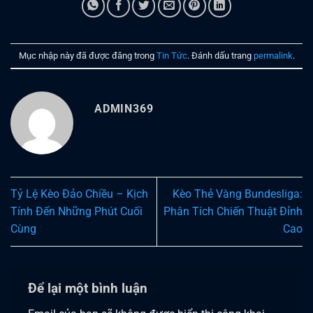
Mục nhập này đã được đăng trong
Tin Tức
. Đánh dấu trang
permalink
.
ADMIN369
Tỷ Lệ Kèo Đảo Chiều – Kịch
Kèo Thẻ Vàng Bundesliga:
Tính Đến Những Phút Cuối
Phân Tích Chiến Thuật Đỉnh
Cùng
Cao
Để lại một bình luận