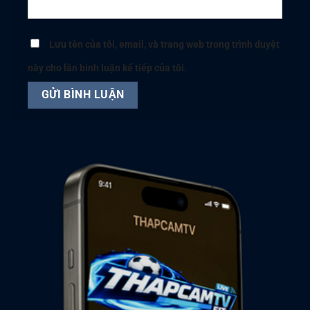
Lưu tên của tôi, email, và trang web trong trình duyệt
này cho lần bình luận kế tiếp của tôi.