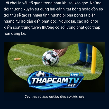
Lối chơi là yếu tố quan trọng nhất khi soi kèo góc. Những
đội thường xuyên sử dụng hai cánh, tạt bóng hoặc dồn ép
đối thủ sẽ tạo ra nhiều tình huống bị phá bóng ra biên
ngang, từ đó dẫn đến phạt góc. Ngược lại, các đội chơi
kiểm soát trung tuyến thường có số lượng phạt góc thấp
hơn đáng kể.
Các yếu tố ảnh hưởng đến soi kèo góc