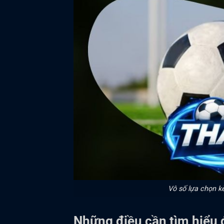
Vô số lựa chọn k
Những điều cần tìm hiểu đ