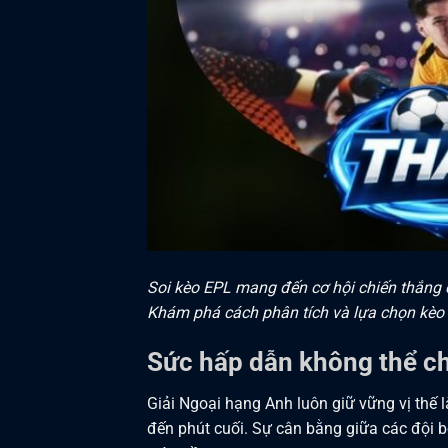
03
03
Th8
Th8
Soi kèo EPL mang đến cơ hội chiến thắng c
Khám phá cách phân tích và lựa chọn kèo 
Sức hấp dẫn không thể ch
Estoril Vs
Soi Kèo Club
Soi Kèo
malicao
Atletico Tigre Vs
Junior
Giải Ngoại hạng Anh luôn giữ vững vị thế l
5 08/08
Belgrano 07h15
Estudian
06/08
Plata 05h
đến phút cuối. Sự cân bằng giữa các đội 
storil vs FC