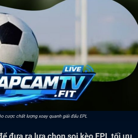
èo cược chất lượng xoay quanh giải đấu EPL
ể đưa ra lựa chọn soi kèo EPL tối ưu