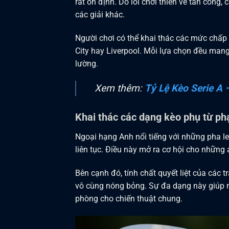
rất ổn định. Do lối chơi thiên về tấn công, 
các giải khác.
Người chơi có thể khai thác các mức chấp 
City hay Liverpool. Mỗi lựa chọn đều mang
lường.
Xem thêm:
Tỷ Lệ Kèo Serie A
Khai thác các dạng kèo phụ từ ph
Ngoại hạng Anh nổi tiếng với những pha le
liên tục. Điều này mở ra cơ hội cho những a
Bên cạnh đó, tính chất quyết liệt của các
vô cùng nóng bỏng. Sự đa dạng này giúp 
phòng cho chiến thuật chung.