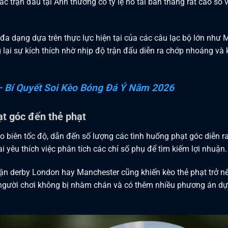
các trận đấu tại Anh thường có tỷ lệ nổ tài bàn thắng rất cao so 
đa dạng dựa trên thực lực hiện tại của các câu lạc bộ lớn như
 lại sự kích thích nhờ nhịp độ trận đấu diễn ra chớp nhoáng và
 – Bí Quyết Soi Kèo Bóng Đá Ý Năm 2026
ạt góc đến thẻ phạt
o biên tốc độ, dẫn đến số lượng các tình huống phạt góc diễn r
i yêu thích việc phân tích các chỉ số phụ để tìm kiếm lợi nhuận.
 trận derby London hay Manchester cũng khiến kèo thẻ phạt trở n
người chơi không bị nhàm chán và có thêm nhiều phương án dự