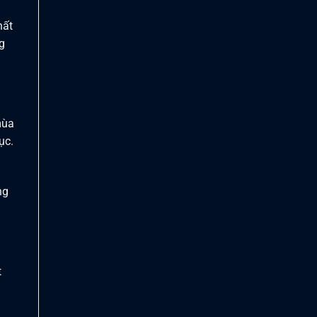
hất
g
mùa
ục.
ng
t