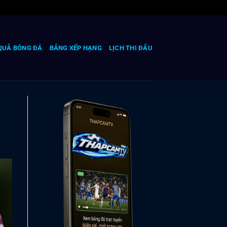
QUẢ BÓNG ĐÁ
BẢNG XẾP HẠNG
LỊCH THI ĐẤU