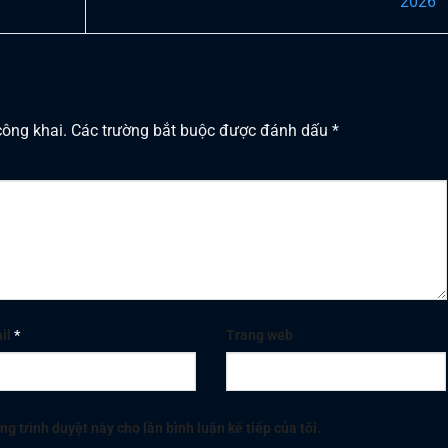
2026
công khai.
Các trường bắt buộc được đánh dấu
*
il
*
Trang web
ng trình duyệt này cho lần bình luận kế tiếp của tôi.