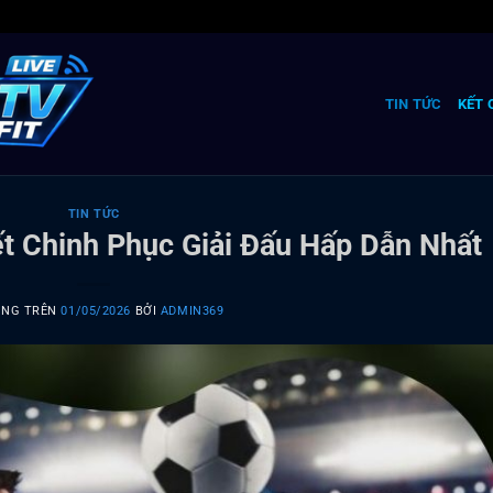
TIN TỨC
KẾT 
TIN TỨC
ết Chinh Phục Giải Đấu Hấp Dẫn Nhất
ĂNG TRÊN
01/05/2026
BỞI
ADMIN369