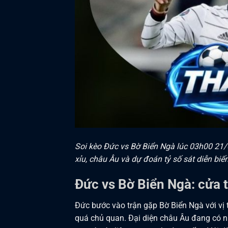
03
03
Th8
Th8
Soi kèo Đức vs Bờ Biển Ngà lúc 03h00 21/0
xỉu, châu Âu và dự đoán tỷ số sát diễn bi
Đức vs Bờ Biển Ngà: cửa 
Estoril Vs
Soi Kèo Club
Soi Kèo
malicao
Atletico Tigre Vs
Junior
Đức bước vào trận gặp Bờ Biển Ngà với vị
5 08/08
Belgrano 07h15
Estudian
06/08
Plata 05h
quá chủ quan. Đại diện châu Âu đang có n
storil vs FC