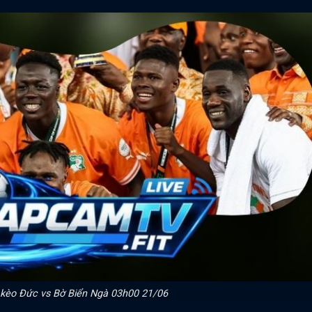
 kèo Đức vs Bờ Biển Ngà 03h00 21/06