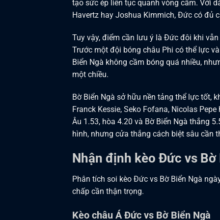
tạo sức ép liên tục quanh vòng cấm. Với dà
Soi kèo Club Atletico
Soi kèo Boc
o lúc 02h15
Havertz hay Joshua Kimmich, Đức có đủ ch
Tigre vs Belgrano lúc
vs Estudi
Liga Portugal
07h15 06/08 tại Liga
Plata lúc 0
i khoảng [...]
Tuy vậy, điểm cần lưu ý là Đức đôi khi vẫn
Profesional Argentina,
tại Torneo
Trước một đội bóng châu Phi có thể lực và 
khi [...]
Argentina
Biển Ngà không cầm bóng quá nhiều, nhưn
một chiều.
Bờ Biển Ngà sở hữu nền tảng thể lực tốt, 
Franck Kessie, Seko Fofana, Nicolas Pepe
Âu 1.53, hòa 4.20 và Bờ Biển Ngà thắng 5.
hình, nhưng cửa thắng cách biệt sâu cần 
Nhận định kèo Đức vs Bờ
Phân tích soi kèo Đức vs Bờ Biển Ngà ngà
chấp cần thận trọng.
Kèo châu Á Đức vs Bờ Biển Ngà