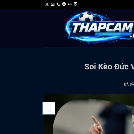
Chuyển
đến
nội
dung
Soi Kèo Đức 
ĐÃ Đ
15
Th6