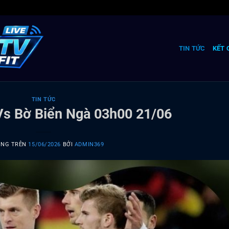
TIN TỨC
KẾT 
TIN TỨC
Vs Bờ Biển Ngà 03h00 21/06
ĂNG TRÊN
15/06/2026
BỞI
ADMIN369