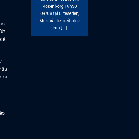
kureyri
Rosenborg 19h30
 01h30
09/08 tại Eliteserien,
i Besta
khi chủ nhà mất nhịp
ao.
hà [...]
còn [...]
 Bờ
 dễ
ư
châu
 đội
kèo