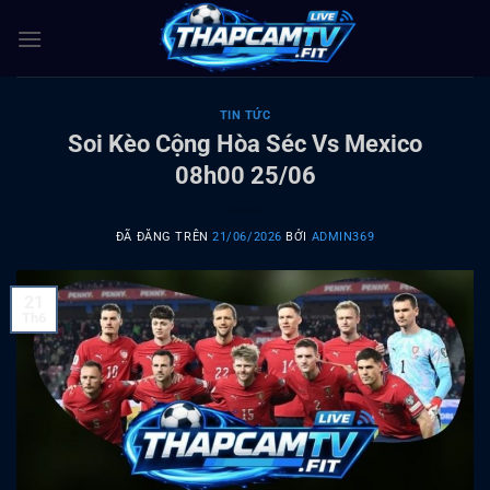
Chuyển
đến
nội
dung
TIN TỨC
Soi Kèo Cộng Hòa Séc Vs Mexico
08h00 25/06
ĐÃ ĐĂNG TRÊN
21/06/2026
BỞI
ADMIN369
21
Th6