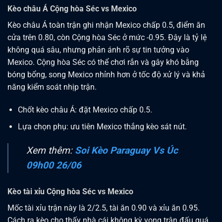
Kèo châu Á Cộng hòa Séc vs Mexico
Kèo châu Á toàn trận ghi nhận Mexico chấp 0.5, điểm ăn
cửa trên 0.80, còn Cộng hòa Séc ở mức -0.95. Đây là tỷ lệ
không quá sâu, nhưng phản ánh rõ sự tin tưởng vào
Mexico. Cộng hòa Séc có thể chơi rắn và gây khó bằng
bóng bổng, song Mexico nhỉnh hơn ở tốc độ xử lý và khả
năng kiểm soát nhịp trận.
Chốt kèo châu Á: đặt Mexico chấp 0.5.
Lựa chọn phụ: ưu tiên Mexico thắng kèo sát nút.
Xem thêm:
Soi Kèo Paraguay Vs Úc
09h00 26/06
Kèo tài xỉu Cộng hòa Séc vs Mexico
Mốc tài xỉu trận này là 2/2.5, tài ăn 0.90 và xỉu ăn 0.95.
Cách ra kèo cho thấy nhà cái không kỳ vọng trận đấu quá