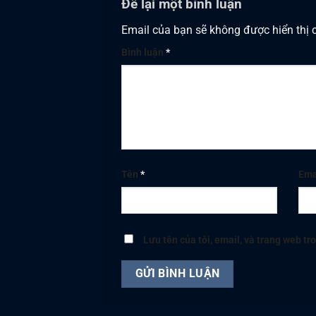
Để lại một bình luận
Email của bạn sẽ không được hiển thị 
Bình luận
*
Tên
*
Ema
Lưu tên của tôi, email, và trang web tro