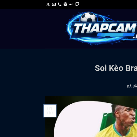
Chuyển
đến
nội
dung
Soi Kèo Br
ĐÃ Đ
01
Th7