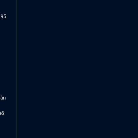
.95
hắn
số