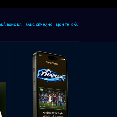
QUẢ BÓNG ĐÁ
BẢNG XẾP HẠNG
LỊCH THI ĐẤU