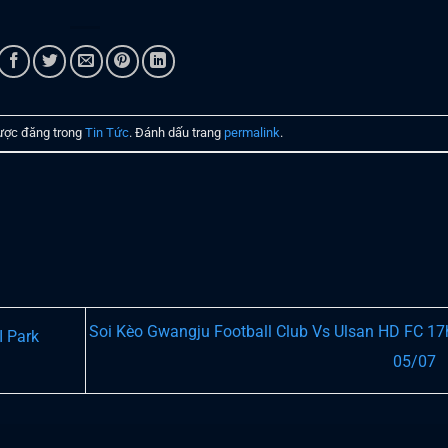
ược đăng trong
Tin Tức
. Đánh dấu trang
permalink
.
Soi Kèo Gwangju Football Club Vs Ulsan HD FC 1
 Park
05/07