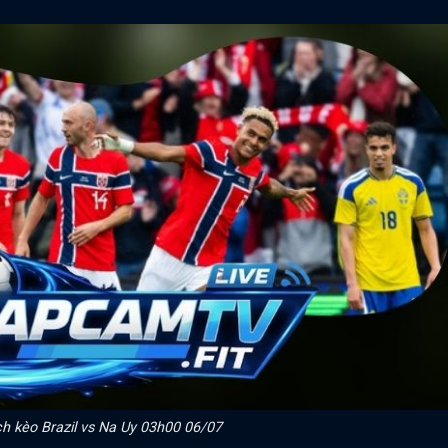
ch kèo Brazil vs Na Uy 03h00 06/07