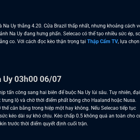
và Na Uy thắng 4.20. Cửa Brazil thấp nhất, nhưng khoảng cách v
cảnh Na Uy đang hưng phấn. Selecao có thể tạo nhiều sức ép, s
ằng co. Với cách đọc kèo thận trọng tại
Thập Cẩm TV
, lựa chọn
Na Uy 03h00 06/07
ịp tấn công sang hai biên để buộc Na Uy lùi sâu. Tuy nhiên, đại
ịt trung lộ và chờ thời điểm phất bóng cho Haaland hoặc Nusa.
 thế cân bằng trong hiệp một hay không. Nếu Selecao tiếp tục
sức kéo dài sự khó chịu. Kèo chấp 0.5 không quá an toàn cho 
kín trước thời điểm quyết định cuối trận.