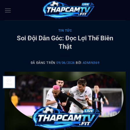
Chuyển
đến
nội
dung
TIN TỨC
Soi Đội Dẫn Góc: Đọc Lợi Thế Biên
Thật
ĐÃ ĐĂNG TRÊN
09/06/2026
BỞI
ADMIN369
09
Th6