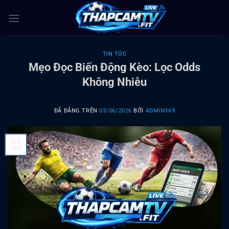
Chuyển
đến
nội
dung
TIN TỨC
Mẹo Đọc Biến Động Kèo: Lọc Odds
Không Nhiễu
ĐÃ ĐĂNG TRÊN
03/06/2026
BỞI
ADMIN369
03
Th6