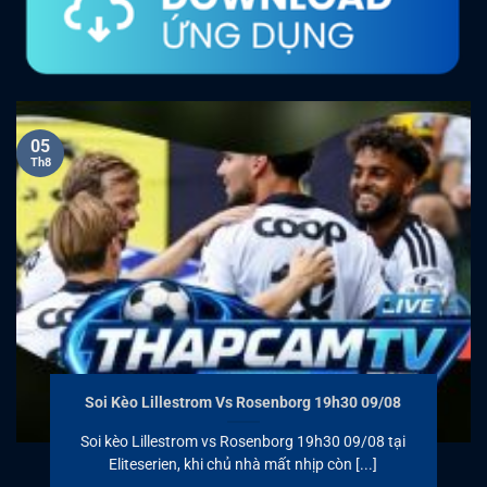
05
Th8
Soi Kèo Lillestrom Vs Rosenborg 19h30 09/08
Soi kèo Lillestrom vs Rosenborg 19h30 09/08 tại
Eliteserien, khi chủ nhà mất nhịp còn [...]