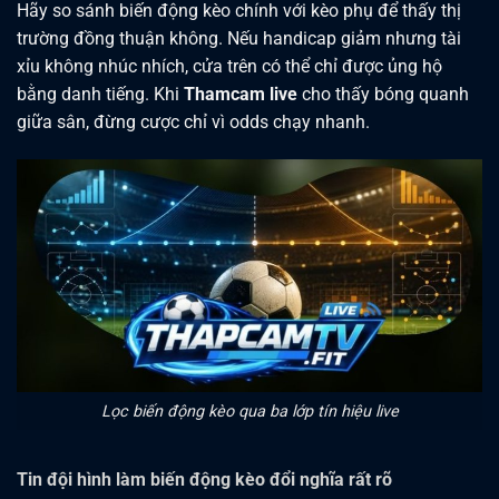
Hãy so sánh biến động kèo chính với kèo phụ để thấy thị
trường đồng thuận không. Nếu handicap giảm nhưng tài
xỉu không nhúc nhích, cửa trên có thể chỉ được ủng hộ
bằng danh tiếng. Khi
Thamcam live
cho thấy bóng quanh
giữa sân, đừng cược chỉ vì odds chạy nhanh.
Lọc biến động kèo qua ba lớp tín hiệu live
Tin đội hình làm biến động kèo đổi nghĩa rất rõ