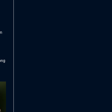
ần
óng