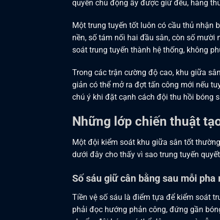
quyền chủ động ấy được giữ đều, hàng thủ
Soi kèo Club Atletico
Soi kèo Boc
o lúc 02h15
Tigre vs Belgrano lúc
vs Estudi
Liga Portugal
Một trung tuyến tốt luôn có cầu thủ nhận 
07h15 06/08 tại Liga
Plata lúc 0
i khoảng [...]
nền, số tám nối hai đầu sân, còn số mười
Profesional Argentina,
tại Torneo
soát trung tuyến thành hệ thống, không ph
khi [...]
Argentina
Trong các trận cường độ cao, khu giữa sâ
giản có thể mở ra đợt tấn công mới nếu t
chú ý khi đặt cạnh cách đội thu hồi bóng 
Những lớp chiến thuật tạ
Một đội kiểm soát khu giữa sân tốt thường
dưới đây cho thấy vì sao trung tuyến quyế
Số sáu giữ cân bằng sau mỗi pha
Tiền vệ số sáu là điểm tựa để kiểm soát 
phải đọc hướng phản công, đứng gần bóng h