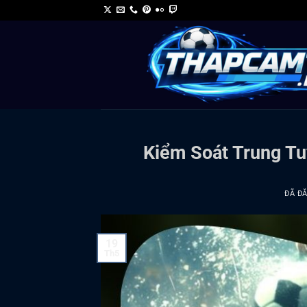
Chuyển
đến
nội
dung
Kiểm Soát Trung Tu
ĐÃ Đ
19
Th5