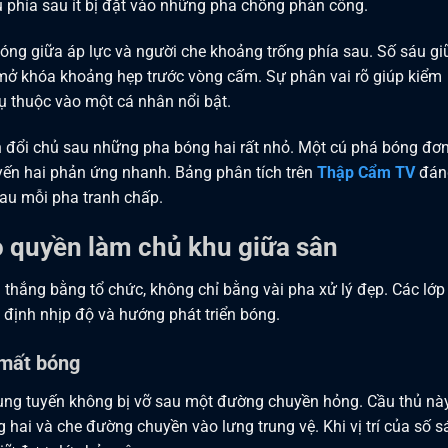
 phía sau ít bị đặt vào những pha chống phản công.
a Juniors
Soi kèo Akranes vs
Soi kèo Thor A
antes La
Vikingur Reykjavik
vs Breidablik
bóng giữa áp lực và người che khoảng trống phía sau. Số sáu gi
5h00 06/08
02h15 05/08 tại Besta
ngày 05/08 tạ
 mở khóa khoảng hẹp trước vòng cấm. Sự phân vai rõ giúp kiểm
 Clausura
deild karla, nơi hàng
deild, nơi chủ n
ụ thuộc vào một cá nhân nổi bật.
, [...]
thủ [...]
n đổi chủ sau những pha bóng hai rất nhỏ. Một cú phá bóng đơ
uyến hai phản ứng nhanh. Bảng phân tích trên
Thập Cẩm TV
đán
sau mỗi pha tranh chấp.
o quyền làm chủ khu giữa sân
 thắng bằng tổ chức, không chỉ bằng vài pha xử lý đẹp. Các lớp
t định nhịp độ và hướng phát triển bóng.
 mất bóng
trung tuyến không bị vỡ sau một đường chuyền hỏng. Cầu thủ nà
ai và che đường chuyền vào lưng trung vệ. Khi vị trí của số s