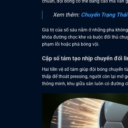
chuẩn, đội bóng có thể dâng cao mà vẫn g
Xem thêm:
Chuyển Trạng Thái
Giá trị của số sáu nằm ở những pha không 
khóa đường chọc khe và buộc đối thủ chu
phạm lỗi hoặc phá bóng vội.
Cặp số tám tạo nhịp chuyển đổi li
Hai tiền vệ số tám giúp đội bóng chuyển t
thấp để thoát pressing, người còn lại mở gó
thông minh, khu giữa sân luôn có đường ch