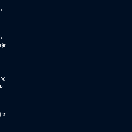
n
xử
trận
ông.
úp
 trí