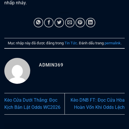
nhấp nháy.
Mục nhập này đã được đăng trong
Tin Tức
. Đánh dấu trang
permalink
.
ADMIN369
Kèo Cửa Dưới Thắng: Đọc
Kèo DNB FT: Đọc Cửa Hòa
Kịch Bản Lật Odds WC2026
Hoàn Vốn Khi Odds Lệch