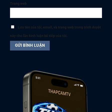
Trang web
Lưu tên của tôi, email, và trang web trong trình duyệt
này cho lần bình luận kế tiếp của tôi.