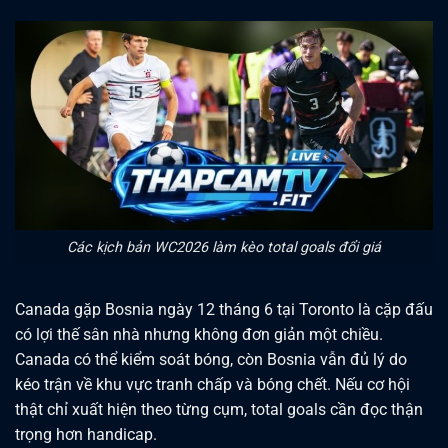
Các kịch bản WC2026 làm kèo total goals đổi giá
Canada gặp Bosnia ngày 12 tháng 6 tại Toronto là cặp đấu
có lợi thế sân nhà nhưng không đơn giản một chiều.
Canada có thể kiểm soát bóng, còn Bosnia vẫn đủ lý do
kéo trận về khu vực tranh chấp và bóng chết. Nếu cơ hội
thật chỉ xuất hiện theo từng cụm, total goals cần đọc thận
trọng hơn handicap.