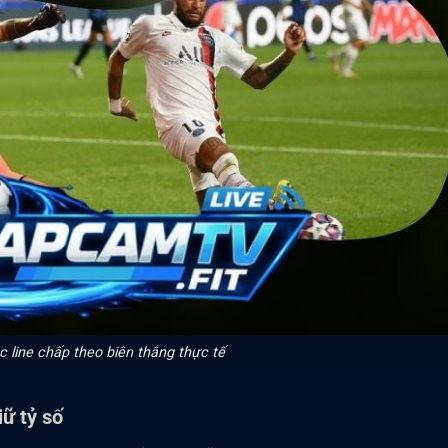
 line chấp theo biên thắng thực tế
iữ tỷ số