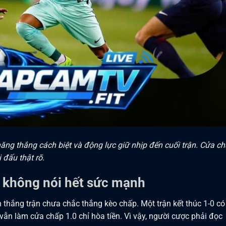
31
31
Th7
Th7
ng thắng cách biệt và động lực giữ nhịp đến cuối trận. Cửa c
i đấu thật rõ.
ố không nói hết sức mạnh
 Boca
Soi Kèo Akranes
Soi Kèo 
s Vs
Vs Vikingur
Akureyri
thắng trận chưa chắc thắng kèo chấp. Một trận kết thúc 1-0 có
tes La
Reykjavik 02h15
Breidablik
00 06/08
05/08
05/08
vẫn làm cửa chấp 1.0 chỉ hòa tiền. Vì vậy, người cược phải đọc