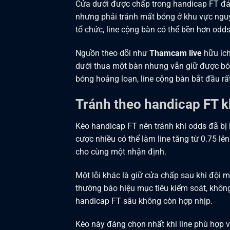
Cửa dưới được chấp trong handicap FT đán
nhưng phải tránh mất bóng ở khu vực ngu
tổ chức, line cộng bàn có thể bền hơn odd
Nguồn theo dõi như
Thamcam live
hữu ích
dưới thua một bàn nhưng vẫn giữ được bón
bóng hoảng loạn, line cộng bàn bắt đầu r
Tránh theo handicap FT kh
Kèo handicap FT nên tránh khi odds đã bị
cược nhiều có thể làm line tăng từ 0.75 lê
cho cùng một nhận định.
Một lỗi khác là giữ cửa chấp sau khi đội 
thường báo hiệu mục tiêu kiểm soát, không 
handicap FT sâu không còn hợp nhịp.
Kèo này đáng chọn nhất khi line phù hợp v