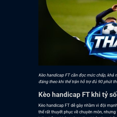
03
03
Th8
Th8
Kèo handicap FT cần đọc mức chấp, khả nă
đáng theo khi thế trận hỗ trợ đủ 90 phút th
Kèo handicap FT khi tỷ s
Estoril Vs
Soi Kèo Club
Soi Kèo
malicao
Atletico Tigre Vs
Junior
Kèo handicap FT dễ gây nhầm vì đội mạnh 
5 08/08
Belgrano 07h15
Estudian
06/08
Plata 05h
thể rất thuyết phục về chuyên môn, nhưng 
storil vs FC