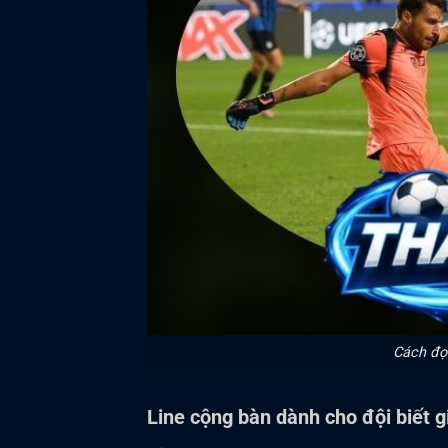
Cách đọc
Line cộng bàn dành cho đội biết g