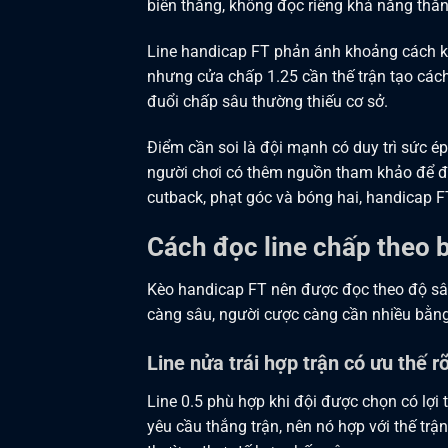
biên thắng, không đọc riêng khả năng thắn
Soi kèo Club Atletico
Soi kèo Boc
o lúc 02h15
Tigre vs Belgrano lúc
vs Estudi
Liga Portugal
Line handicap FT phản ánh khoảng cách kỳ 
07h15 06/08 tại Liga
Plata lúc 0
i khoảng [...]
nhưng cửa chấp 1.25 cần thế trận tạo cách 
Profesional Argentina,
tại Torneo
đuổi chấp sâu thường thiếu cơ sở.
khi [...]
Argentina
Điểm cần soi là đội mạnh có duy trì sức é
người chơi có thêm nguồn tham khảo để đố
cutback, phạt góc và bóng hai, handicap F
Cách đọc line chấp theo b
Kèo handicap FT nên được đọc theo độ sâu
càng sâu, người cược càng cần nhiều bằn
Line nửa trái hợp trận có ưu thế r
Line 0.5 phù hợp khi đội được chọn có lợi 
yêu cầu thắng trận, nên nó hợp với thế trậ