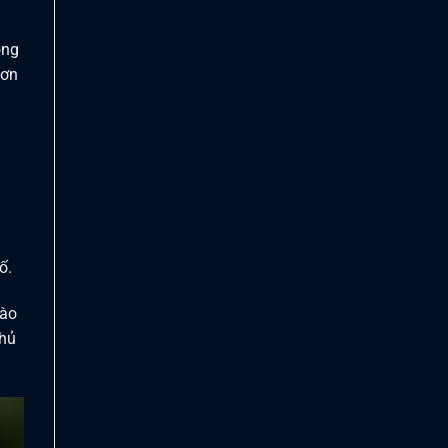
ông
hơn
ố.
vào
thủ