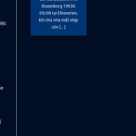
kureyri
Rosenborg 19h30
 01h30
09/08 tại Eliteserien,
i Besta
khi chủ nhà mất nhịp
iệc
hà [...]
còn [...]
ne
ỉ