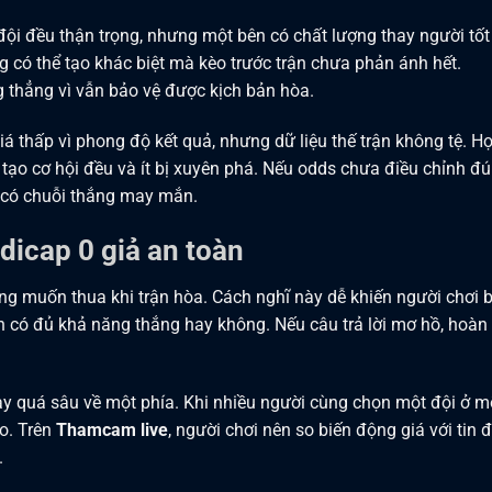
 đội đều thận trọng, nhưng một bên có chất lượng thay người tốt
ng có thể tạo khác biệt mà kèo trước trận chưa phản ánh hết.
 thẳng vì vẫn bảo vệ được kịch bản hòa.
giá thấp vì phong độ kết quả, nhưng dữ liệu thế trận không tệ. H
 tạo cơ hội đều và ít bị xuyên phá. Nếu odds chưa điều chỉnh đú
 có chuỗi thắng may mắn.
icap 0 giả an toàn
ông muốn thua khi trận hòa. Cách nghĩ này dễ khiến người chơi 
n có đủ khả năng thắng hay không. Nếu câu trả lời mơ hồ, hoàn
hạy quá sâu về một phía. Khi nhiều người cùng chọn một đội ở 
o. Trên
Thamcam live
, người chơi nên so biến động giá với tin đ
.