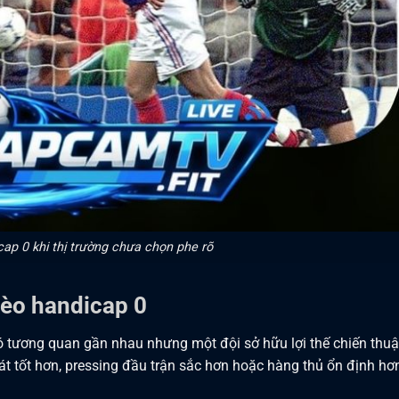
ap 0 khi thị trường chưa chọn phe rõ
kèo handicap 0
ó tương quan gần nhau nhưng một đội sở hữu lợi thế chiến thuậ
oát tốt hơn, pressing đầu trận sắc hơn hoặc hàng thủ ổn định hơ