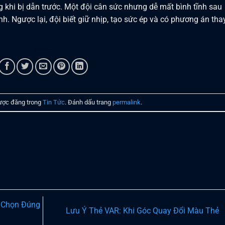
 khi bị dẫn trước. Một đội cân sức nhưng dễ mất bình tĩnh sau
h. Ngược lại, đội biết giữ nhịp, tạo sức ép và có phương án tha
ược đăng trong
Tin Tức
. Đánh dấu trang
permalink
.
ủ Chọn Đúng
Lưu Ý Thẻ VAR: Khi Góc Quay Đổi Màu Thẻ