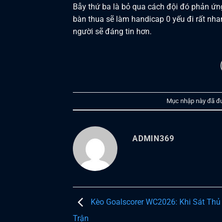
Bẫy thứ ba là bỏ qua cách đội đó phản ứng
bàn thua sẽ làm handicap 0 yếu đi rất nhan
người sẽ đáng tin hơn.
Mục nhập này đã đ
ADMIN369
Kèo Goalscorer WC2026: Khi Sát Th
Trận