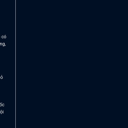
ọ có
ng,
bỏ
mốc
ội