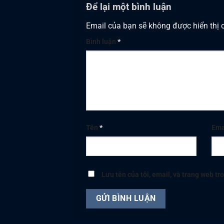
Để lại một bình luận
Email của bạn sẽ không được hiển thị 
Bình luận
*
Tên
*
Ema
Lưu tên của tôi, email, và trang web tro