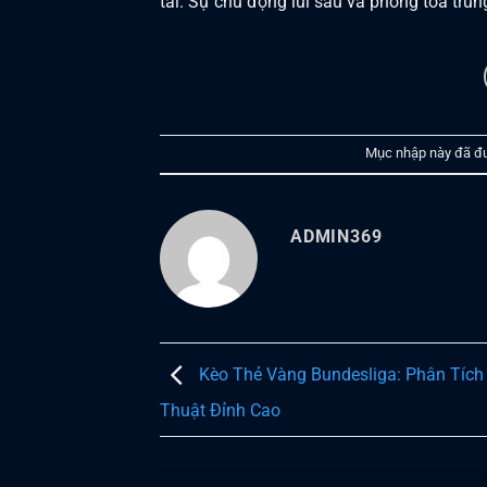
tài. Sự chủ động lùi sâu và phong tỏa trun
Mục nhập này đã đ
ADMIN369
Kèo Thẻ Vàng Bundesliga: Phân Tích
Thuật Đỉnh Cao