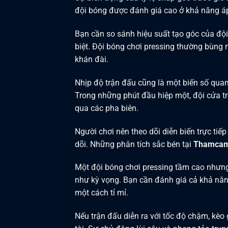
đội bóng được đánh giá cao ở khả năng áp 
Bạn cần so sánh hiệu suất tạo góc của đội
biệt. Đội bóng chơi pressing thường bùng 
khán đài.
Nhịp độ trận đấu cũng là một biến số quan
Trong những phút đầu hiệp một, đội cửa t
qua các pha biên.
Người chơi nên theo dõi diễn biến trực t
dõi. Những phân tích sắc bén tại
Thamcam
Một đội bóng chơi pressing tầm cao nhưng
như kỳ vọng. Bạn cần đánh giá cả khả năn
một cách tỉ mỉ.
Nếu trận đấu diễn ra với tốc độ chậm, kè