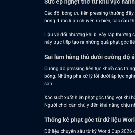
Sức ép nghẹt thở từ khu vực hành
Soi kèo Club Atletico
Soi kèo Boc
o lúc 02h15
Tigre vs Belgrano lúc
vs Estudi
Các đội bóng ưu tiên pressing thường đẩy 
Liga Portugal
07h15 06/08 tại Liga
Plata lúc 0
i khoảng [...]
bóng được luân chuyển ra biên, các cầu th
Profesional Argentina,
tại Torneo
khi [...]
Argentina
Hậu vệ đối phương khi bị vây ráp thường 
này trực tiếp tạo ra những quả phạt góc li
Sai lầm hàng thủ dưới cường độ á
Cường độ pressing liên tục khiến các tru
bóng. Những pha xử lý lỗi dưới áp lực ngh
sân.
Xác suất xuất hiện phạt góc tăng vọt khi 
Người chơi cần chú ý đến khả năng chịu nhi
Thống kê phạt góc từ dữ liệu Wor
Dữ liệu chuyên sâu từ kỳ World Cup 2026 c