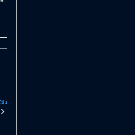
ên.
 Cầu