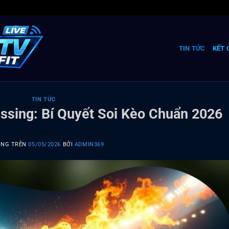
TIN TỨC
KẾT 
TIN TỨC
ssing: Bí Quyết Soi Kèo Chuẩn 2026
ĂNG TRÊN
05/05/2026
BỞI
ADMIN369