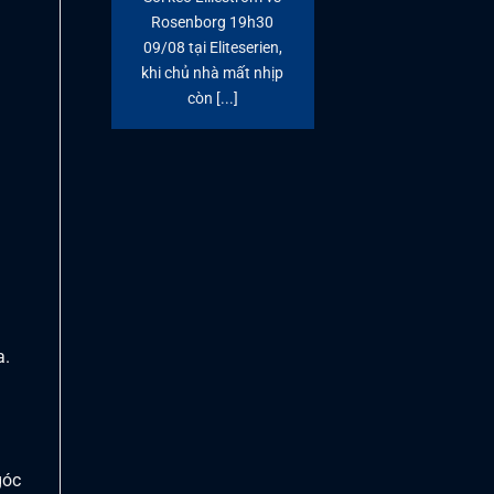
kureyri
Rosenborg 19h30
 01h30
09/08 tại Eliteserien,
i Besta
khi chủ nhà mất nhịp
hà [...]
còn [...]
a.
góc