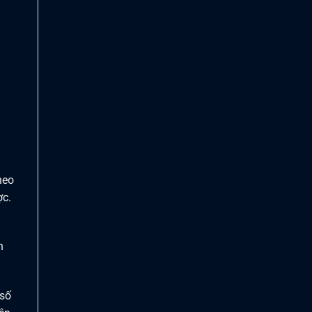
heo
ợc.
h
 số