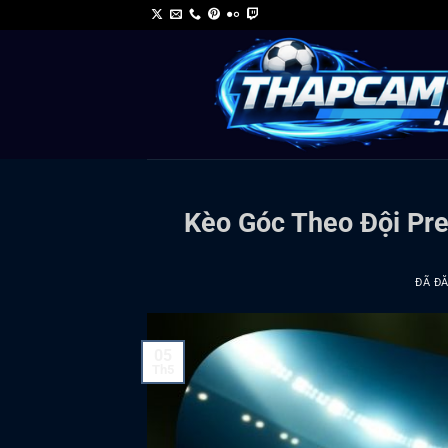
Chuyển
đến
nội
dung
Kèo Góc Theo Đội Pre
ĐÃ Đ
05
Th5