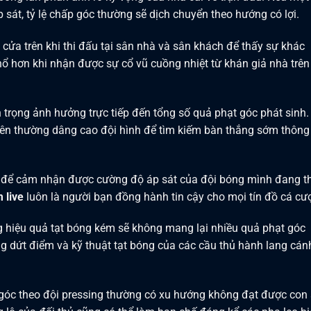
sát, tỷ lệ chấp góc thường sẽ dịch chuyển theo hướng có lợi.
 cửa trên khi thi đấu tại sân nhà và sân khách để thấy sự khác
nổ hơn khi nhận được sự cổ vũ cuồng nhiệt từ khán giả nhà trên
 trọng ảnh hưởng trực tiếp đến tổng số quả phạt góc phát sinh.
rên thường dâng cao đội hình để tìm kiếm bàn thắng sớm thông
iếp để cảm nhận được cường độ áp sát của đội bóng mình đang t
 live
luôn là người bạn đồng hành tin cậy cho mọi tín đồ cá cư
 hiệu quả tạt bóng kém sẽ không mang lại nhiều quả phạt góc
g dứt điểm và kỹ thuật tạt bóng của các cầu thủ hành lang cán
o góc theo đội pressing thường có xu hướng không đạt được con