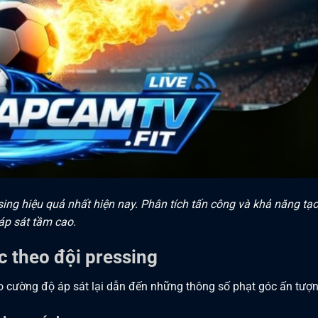
31
31
Th7
Th7
ing hiệu quả nhất hiện nay. Phân tích tấn công và khả năng tạ
áp sát tầm cao.
c theo đội pressing
 Boca
Soi Kèo Akranes
Soi Kèo 
s Vs
Vs Vikingur
Akureyri
o cường độ áp sát lại dẫn đến những thông số phạt góc ấn tượn
tes La
Reykjavik 02h15
Breidablik
00 06/08
05/08
05/08