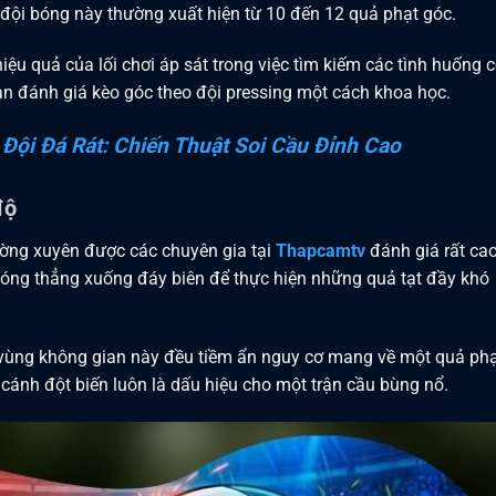
c đội bóng này thường xuất hiện từ 10 đến 12 quả phạt góc.
ệu quả của lối chơi áp sát trong việc tìm kiếm các tình huống 
bạn đánh giá kèo góc theo đội pressing một cách khoa học.
Đội Đá Rát: Chiến Thuật Soi Cầu Đỉnh Cao
độ
ường xuyên được các chuyên gia tại
Thapcamtv
đánh giá rất cao
bóng thẳng xuống đáy biên để thực hiện những quả tạt đầy khó
 vùng không gian này đều tiềm ẩn nguy cơ mang về một quả ph
cánh đột biến luôn là dấu hiệu cho một trận cầu bùng nổ.