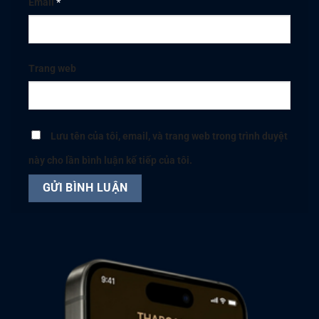
Email
*
Trang web
Lưu tên của tôi, email, và trang web trong trình duyệt
này cho lần bình luận kế tiếp của tôi.