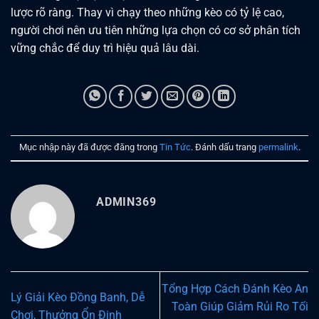
lược rõ ràng. Thay vì chạy theo những kèo có tỷ lệ cao,
người chơi nên ưu tiên những lựa chọn có cơ sở phân tích
vững chắc để duy trì hiệu quả lâu dài.
Mục nhập này đã được đăng trong
Tin Tức
. Đánh dấu trang
permalink
.
ADMIN369
Tổng Hợp Cách Đánh Kèo An
Lý Giải Kèo Đồng Banh, Dễ
Toàn Giúp Giảm Rủi Ro Tối
Chơi, Thưởng Ổn Định