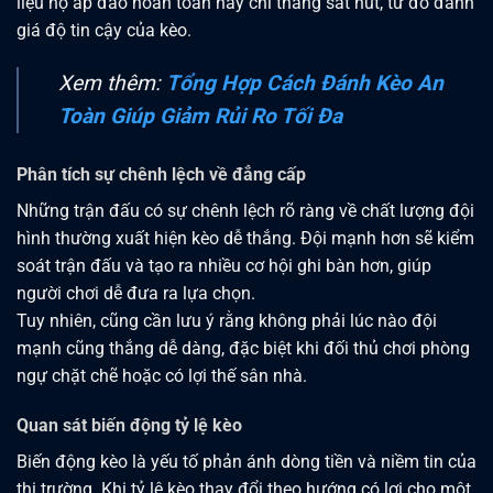
liệu họ áp đảo hoàn toàn hay chỉ thắng sát nút, từ đó đánh
giá độ tin cậy của kèo.
Xem thêm:
Tổng Hợp Cách Đánh Kèo An
Toàn Giúp Giảm Rủi Ro Tối Đa
Phân tích sự chênh lệch về đẳng cấp
Những trận đấu có sự chênh lệch rõ ràng về chất lượng đội
hình thường xuất hiện kèo dễ thắng. Đội mạnh hơn sẽ kiểm
soát trận đấu và tạo ra nhiều cơ hội ghi bàn hơn, giúp
người chơi dễ đưa ra lựa chọn.
Tuy nhiên, cũng cần lưu ý rằng không phải lúc nào đội
mạnh cũng thắng dễ dàng, đặc biệt khi đối thủ chơi phòng
ngự chặt chẽ hoặc có lợi thế sân nhà.
Quan sát biến động tỷ lệ kèo
Biến động kèo là yếu tố phản ánh dòng tiền và niềm tin của
thị trường. Khi tỷ lệ kèo thay đổi theo hướng có lợi cho một