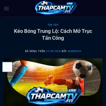
Chuyển
đến
nội
dung
TIN TỨC
Kéo Bóng Trung Lộ: Cách Mở Trục
Tấn Công
ĐÃ ĐĂNG TRÊN
27/05/2026
BỞI
ADMIN369
27
Th5