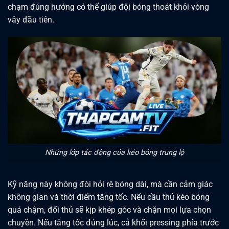
chạm đúng hướng có thể giúp đội bóng thoát khỏi vòng
vây đầu tiên.
Những lớp tác động của kéo bóng trung lộ
Kỹ năng này không đòi hỏi rê bóng dài, mà cần cảm giác
không gian và thời điểm tăng tốc. Nếu cầu thủ kéo bóng
quá chậm, đối thủ sẽ kịp khép góc và chặn mọi lựa chọn
chuyền. Nếu tăng tốc đúng lúc, cả khối pressing phía trước