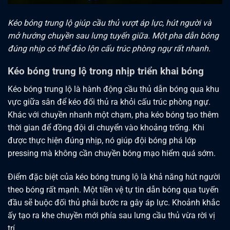
Kéo bóng trung lộ giúp cầu thủ vượt áp lực, hút người và
mở hướng chuyền sau lưng tuyến giữa. Một pha dẫn bóng
đúng nhịp có thể đảo lộn cấu trúc phòng ngự rất nhanh.
Kéo bóng trung lộ trong nhịp triển khai bóng
Kéo bóng trung lộ là hành động cầu thủ dẫn bóng qua khu
vực giữa sân để kéo đối thủ ra khỏi cấu trúc phòng ngự.
Khác với chuyền nhanh một chạm, pha kéo bóng tạo thêm
thời gian để đồng đội di chuyển vào khoảng trống. Khi
được thực hiện đúng nhịp, nó giúp đội bóng phá lớp
pressing mà không cần chuyền bóng mạo hiểm quá sớm.
Điểm đặc biệt của kéo bóng trung lộ là khả năng hút người
theo bóng rất mạnh. Một tiền vệ tự tin dẫn bóng qua tuyến
đầu sẽ buộc đối thủ phải bước ra gây áp lực. Khoảnh khắc
ấy tạo ra khe chuyền mới phía sau lưng cầu thủ vừa rời vị
trí.