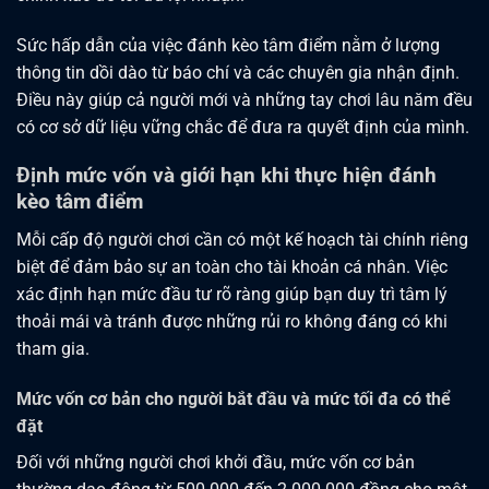
Sức hấp dẫn của việc đánh kèo tâm điểm nằm ở lượng
thông tin dồi dào từ báo chí và các chuyên gia nhận định.
Điều này giúp cả người mới và những tay chơi lâu năm đều
có cơ sở dữ liệu vững chắc để đưa ra quyết định của mình.
Định mức vốn và giới hạn khi thực hiện đánh
kèo tâm điểm
Mỗi cấp độ người chơi cần có một kế hoạch tài chính riêng
biệt để đảm bảo sự an toàn cho tài khoản cá nhân. Việc
xác định hạn mức đầu tư rõ ràng giúp bạn duy trì tâm lý
thoải mái và tránh được những rủi ro không đáng có khi
tham gia.
Mức vốn cơ bản cho người bắt đầu và mức tối đa có thể
đặt
Đối với những người chơi khởi đầu, mức vốn cơ bản