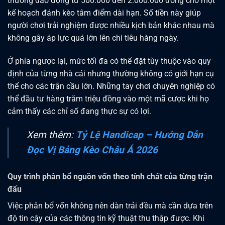
thường dao động từ 500.000 đến 2.000.000 đồng cho một
kế hoạch đánh kèo tâm điểm dài hạn. Số tiền này giúp
người chơi trải nghiệm được nhiều kịch bản khác nhau mà
không gây áp lực quá lớn lên chi tiêu hàng ngày.
Ở phía ngược lại, mức tối đa có thể đặt tùy thuộc vào quy
định của từng nhà cái nhưng thường không có giới hạn cụ
thể cho các trận cầu lớn. Những tay chơi chuyên nghiệp có
thể đầu tư hàng trăm triệu đồng vào một mã cược khi họ
cảm thấy các chỉ số đang thực sự có lợi.
Xem thêm:
Tỷ Lệ Handicap – Hướng Dẫn
Đọc Vị Bảng Kèo Châu Á 2026
Quy trình phân bổ nguồn vốn theo tính chất của từng trận
đấu
Việc phân bổ vốn không nên dàn trải đều mà cần dựa trên
độ tin cậy của các thông tin kỹ thuật thu thập được. Khi