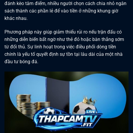
đánh kèo tâm điểm, nhiều người chọn cách chia nhỏ ngân
sách thành các phần lẻ để vào tiền ở những khung giờ
khác nhau.
Phương pháp này giúp giảm thiểu rủi ro nếu trận đấu có
những diễn biến bất ngờ như thẻ đỏ hoặc bàn thắng sớm
từ đối thủ. Sự linh hoạt trong việc điều phối dòng tiền
chính là yếu tố quyết định sự tồn tại lâu dài của một nhà
đầu tư bóng đá.