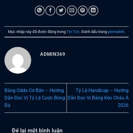
Mục nhập này đã được đăng trong
Tin Tức
. Đánh dấu trang
permalink
.
ADMIN369
Bảng Odds Cơ Bản – Hướng
Tỷ Lệ Handicap – Hướng
Dẫn Đọc Vị Tỷ Lệ Cược Bóng
Dẫn Đọc Vị Bảng Kèo Châu Á
Đá
2026
Để lại một bình luận