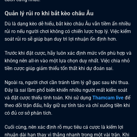
Quản lý rủi ro khi bắt kèo châu Âu
Dù là dạng kèo dễ hiểu, bắt kèo châu Âu vẫn tiềm ẩn nhiều
rủi ro nếu người chơi không có chiến lược hợp lý. Việc kiểm
soát rủi ro sẽ giúp bạn duy trì lợi nhuận ổn định hơn.
Trước khi đặt cược, hãy luôn xác định mức vốn phù hợp và
không nên all-in vào một lựa chọn duy nhất. Việc chia nhỏ
tiền cược giúp giảm thiểu tổn thất khi dự đoán sai.
Ngoài ra, người chơi cần tránh tâm lý gỡ gạc sau khi thua.
Đây là sai lầm phổ biến khiến nhiều người mất kiểm soát
và đặt cược thiếu tính toán. Khi sử dụng
Thamcam live
để
theo dõi trận đấu, hãy giữ sự tỉnh táo và chỉ xuống tiền khi
có đủ cơ sở phân tích.
Cuối cùng, nên xác định rõ mục tiêu cá cược là kiếm lợi
nhuận dài hạn thay vì thắng nhanh trong một vài trận. Khi