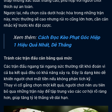
thấp nhưng xác suất thắng cao, phù hợp với người chơi
thích sự an toàn.
Ngược lại, nếu chọn cửa dưới hoặc hòa trong những trận
này, mức thưởng sẽ cao nhưng rủi ro cũng lớn hơn, cần cân
nhắc kỹ trước khi đặt cược.
Xem thêm:
Cách Đọc Kèo Phạt Góc Hiệp
1 Hiệu Quả Nhất, Dễ Thắng
Tránh các trận đấu cân bằng quá mức
Các trận đấu ngang tài ngang sức thường rất khó đoán vì
cả ba kết quả đều có khả năng xảy ra. Đây là dạng kèo dễ
khiến người chơi mất tiền nếu không phân tích kỹ.
Thay vì cố gắng chọn một kết quả, người chơi nên ưu tiên
bỏ qua những trận này để tập trung vào các cơ hội rõ ràng
hơn, giúp tăng tỷ lệ thắng về dài hạn.