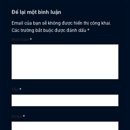
Để lại một bình luận
Email của bạn sẽ không được hiển thị công khai.
Các trường bắt buộc được đánh dấu
*
Bình luận
*
Tên
*
Email
*