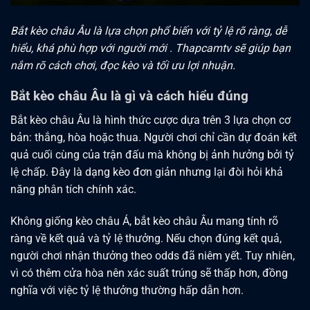
Bắt kèo châu Âu là lựa chọn phổ biến với tỷ lệ rõ ràng, dễ
hiểu, khá phù hợp với người mới . Thapcamtv sẽ giúp bạn
nắm rõ cách chơi, đọc kèo và tối ưu lợi nhuận.
Bắt kèo châu Âu là gì và cách hiểu đúng
Bắt kèo châu Âu là hình thức cược dựa trên 3 lựa chọn cơ
bản: thắng, hòa hoặc thua. Người chơi chỉ cần dự đoán kết
quả cuối cùng của trận đấu mà không bị ảnh hưởng bởi tỷ
lệ chấp. Đây là dạng kèo đơn giản nhưng lại đòi hỏi khả
năng phân tích chính xác.
Không giống kèo châu Á, bắt kèo châu Âu mang tính rõ
ràng về kết quả và tỷ lệ thưởng. Nếu chọn đúng kết quả,
người chơi nhận thưởng theo odds đã niêm yết. Tuy nhiên,
vì có thêm cửa hòa nên xác suất trúng sẽ thấp hơn, đồng
nghĩa với việc tỷ lệ thưởng thường hấp dẫn hơn.