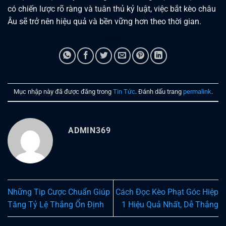
có chiến lược rõ ràng và tuân thủ kỷ luật, việc bắt kèo châu
Âu sẽ trở nên hiệu quả và bền vững hơn theo thời gian.
Mục nhập này đã được đăng trong
Tin Tức
. Đánh dấu trang
permalink
.
ADMIN369
Những Tip Cược Chuẩn Giúp
Cách Đọc Kèo Phạt Góc Hiệp
Tăng Tỷ Lệ Thắng Ổn Định
1 Hiệu Quả Nhất, Dễ Thắng